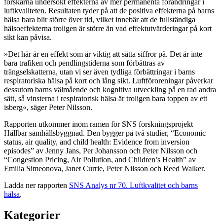
forskarna undersökt effekterna av mer permanenta förändringar i
luftkvaliteten. Resultaten tyder på att de positiva effekterna på barns
hälsa bara blir större över tid, vilket innebär att de fullständiga
hälsoeffekterna troligen är större än vad effektutvärderingar på kort
sikt kan påvisa.
»Det här är en effekt som är viktig att sätta siffror på. Det är inte
bara trafiken och pendlingstiderna som förbättras av
trängselskatterna, utan vi ser även tydliga förbättringar i barns
respiratoriska hälsa på kort och lång sikt. Luftföroreningar påverkar
dessutom barns välmående och kognitiva utveckling på en rad andra
sätt, så vinsterna i respiratorisk hälsa är troligen bara toppen av ett
isberg«, säger Peter Nilsson.
Rapporten utkommer inom ramen för SNS forskningsprojekt
Hållbar samhällsbyggnad. Den bygger på två studier, “Economic
status, air quality, and child health: Evidence from inversion
episodes” av Jenny Jans, Per Johansson och Peter Nilsson och
“Congestion Pricing, Air Pollution, and Children’s Health” av
Emilia Simeonova, Janet Currie, Peter Nilsson och Reed Walker.
Ladda ner rapporten
SNS Analys nr 70. Luftkvalitet och barns
hälsa
.
Kategorier