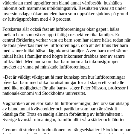
väderdatan med uppgifter om bland annat vårdbesök, hushållets
inkomst och mammans utbildningsnivå. Resultaten visar att under
inversionsdagar ökar andelen barn som uppsöker sjukhus på grund
av luftvägsproblem med 4,9 procent.
Forskarna slår också fast att luftföroreningar ökar gapet i hälsa
mellan barn som växer upp i fattiga respektive rika familjer. En
central förklaring verkar vara att barn som har sämre hälsa redan när
de föds påverkas mer av luftföroreningar, och att det finns fler barn
med sämre initial hälsa i låginkomstfamiljer. Även barn med sämre
initial hälsa i familjer med högre inkomster drabbas mer av sämre
luftkvalitet. Med andra ord har barn inom alla inkomstgrupper
mycket att vinna på minskade luftföroreningar.
»Det är väldigt viktigt att få mer kunskap om hur luftföroreningar
påverkar barn med olika förutsättningar för att skapa ett samhälle
med lika möjligheter för alla barn«, säger Peter Nilsson, professor i
nationalekonomi vid Stockholms universitet.
Vägtrafiken är en stor källa till luftföroreningar; den orsakar utsläpp
av bland annat kväveoxider och partiklar som barn är särskilt
känsliga för. Trots en stadig allmän förbättring av luftkvaliteten i
Sverige kvarstår utmaningar, framför allt i våra städer och tätorter.
Genom att studera introduktionen av trängselskatter i Stockholm har