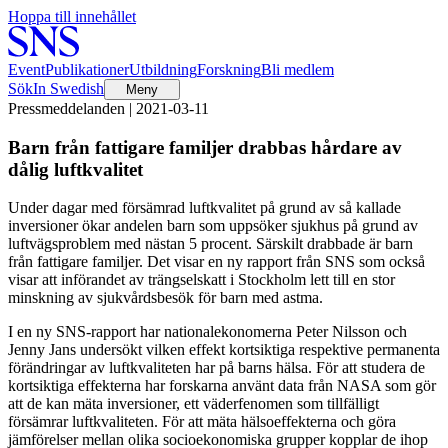
Hoppa till innehållet
Event
Publikationer
Utbildning
Forskning
Bli medlem
Sök
In Swedish
Meny
Pressmeddelanden | 2021-03-11
Barn från fattigare familjer drabbas hårdare av
dålig luftkvalitet
Under dagar med försämrad luftkvalitet på grund av så kallade
inversioner ökar andelen barn som uppsöker sjukhus på grund av
luftvägsproblem med nästan 5 procent. Särskilt drabbade är barn
från fattigare familjer. Det visar en ny rapport från SNS som också
visar att införandet av trängselskatt i Stockholm lett till en stor
minskning av sjukvårdsbesök för barn med astma.
I en ny SNS-rapport har nationalekonomerna Peter Nilsson och
Jenny Jans undersökt vilken effekt kortsiktiga respektive permanenta
förändringar av luftkvaliteten har på barns hälsa. För att studera de
kortsiktiga effekterna har forskarna använt data från NASA som gör
att de kan mäta inversioner, ett väderfenomen som tillfälligt
försämrar luftkvaliteten. För att mäta hälsoeffekterna och göra
jämförelser mellan olika socioekonomiska grupper kopplar de ihop