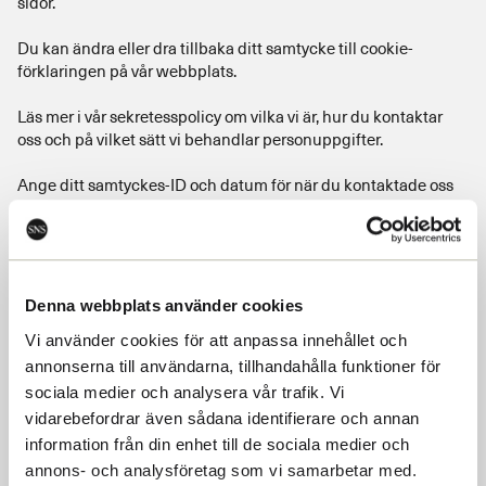
sidor.
Du kan ändra eller dra tillbaka ditt samtycke till cookie-
förklaringen på vår webbplats.
Läs mer i vår sekretesspolicy om vilka vi är, hur du kontaktar
oss och på vilket sätt vi behandlar personuppgifter.
Ange ditt samtyckes-ID och datum för när du kontaktade oss
gällande ditt samtycke.
Ditt samtycke gäller för följande domäner: www.sns.se
Ditt nuvarande tillstånd: Avvisa.
Denna webbplats använder cookies
Ändra ditt medgivande
Vi använder cookies för att anpassa innehållet och
Cookie-deklaration uppdaterades senast 15/07/2026 av
annonserna till användarna, tillhandahålla funktioner för
Cookiebot
:
sociala medier och analysera vår trafik. Vi
vidarebefordrar även sådana identifierare och annan
Nödvändig (13)
information från din enhet till de sociala medier och
annons- och analysföretag som vi samarbetar med.
Nödvändiga cookies låter dig använda webbplatsen genom