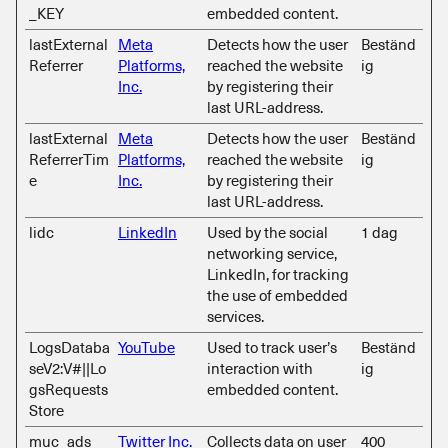
_KEY
embedded content.
lastExternal
Meta
Detects how the user
Beständ
Referrer
Platforms,
reached the website
ig
Inc.
by registering their
last URL-address.
lastExternal
Meta
Detects how the user
Beständ
ReferrerTim
Platforms,
reached the website
ig
e
Inc.
by registering their
last URL-address.
lidc
LinkedIn
Used by the social
1 dag
networking service,
LinkedIn, for tracking
the use of embedded
services.
LogsDataba
YouTube
Used to track user’s
Beständ
seV2:V#||Lo
interaction with
ig
gsRequests
embedded content.
Store
muc_ads
Twitter Inc.
Collects data on user
400