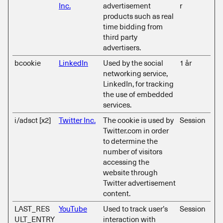
Inc.
advertisement
r
products such as real
time bidding from
third party
advertisers.
bcookie
LinkedIn
Used by the social
1 år
networking service,
LinkedIn, for tracking
the use of embedded
services.
i/adsct [x2]
Twitter Inc.
The cookie is used by
Session
Twitter.com in order
to determine the
number of visitors
accessing the
website through
Twitter advertisement
content.
LAST_RES
YouTube
Used to track user’s
Session
ULT_ENTRY
interaction with