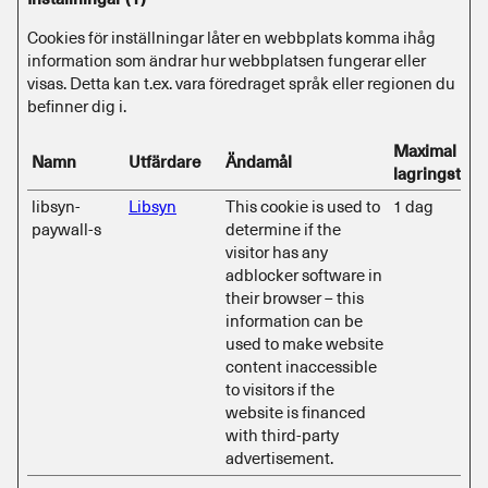
Cookies för inställningar låter en webbplats komma ihåg
information som ändrar hur webbplatsen fungerar eller
visas. Detta kan t.ex. vara föredraget språk eller regionen du
befinner dig i.
Maximal
Namn
Utfärdare
Ändamål
lagringstid
libsyn-
Libsyn
This cookie is used to
1 dag
paywall-s
determine if the
visitor has any
adblocker software in
their browser – this
information can be
used to make website
content inaccessible
to visitors if the
website is financed
with third-party
advertisement.