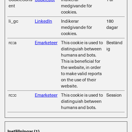
ent
medgivande för
cookies.
li_gc
LinkedIn
Indikerar
180
medgivande för
dagar
cookies.
rc::a
Emarketeer
This cookie is used to
Beständ
distinguish between
ig
humans and bots.
This is beneficial for
the website, in order
to make valid reports
on the use of their
website.
rc::c
Emarketeer
This cookie is used to
Session
distinguish between
humans and bots.
Inställningar (1)