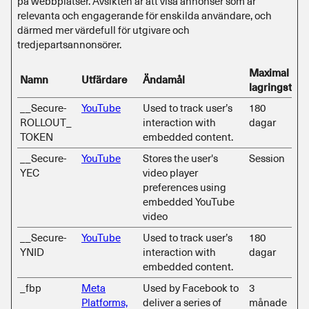
på webbplatser. Avsikten är att visa annonser som är
relevanta och engagerande för enskilda användare, och
därmed mer värdefull för utgivare och
tredjepartsannonsörer.
Maximal
Namn
Utfärdare
Ändamål
lagringstid
__Secure-
YouTube
Used to track user’s
180
ROLLOUT_
interaction with
dagar
TOKEN
embedded content.
__Secure-
YouTube
Stores the user's
Session
YEC
video player
preferences using
embedded YouTube
video
__Secure-
YouTube
Used to track user’s
180
YNID
interaction with
dagar
embedded content.
_fbp
Meta
Used by Facebook to
3
Platforms,
deliver a series of
månade