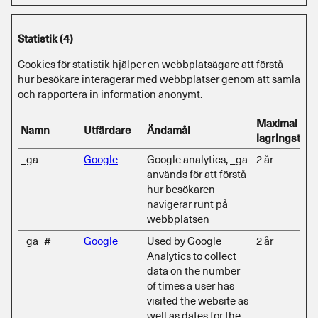
Statistik (4)
Cookies för statistik hjälper en webbplatsägare att förstå
hur besökare interagerar med webbplatser genom att samla
och rapportera in information anonymt.
Maximal
Namn
Utfärdare
Ändamål
lagringstid
_ga
Google
Google analytics, _ga
2 år
används för att förstå
hur besökaren
navigerar runt på
webbplatsen
_ga_#
Google
Used by Google
2 år
Analytics to collect
data on the number
of times a user has
visited the website as
well as dates for the