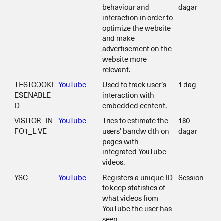
behaviour and
dagar
interaction in order to
optimize the website
and make
advertisement on the
website more
relevant.
TESTCOOKI
YouTube
Used to track user’s
1 dag
ESENABLE
interaction with
D
embedded content.
VISITOR_IN
YouTube
Tries to estimate the
180
FO1_LIVE
users' bandwidth on
dagar
pages with
integrated YouTube
videos.
YSC
YouTube
Registers a unique ID
Session
to keep statistics of
what videos from
YouTube the user has
seen.