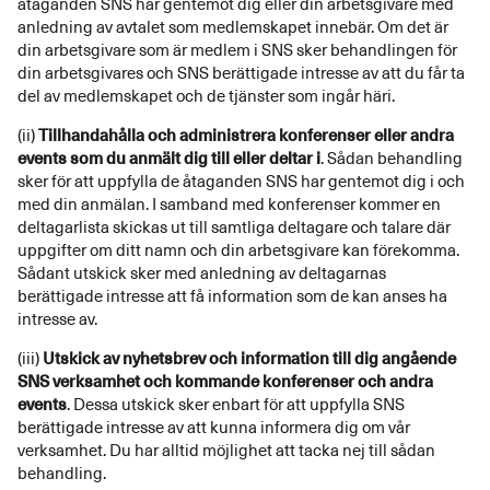
åtaganden SNS har gentemot dig eller din arbetsgivare med
anledning av avtalet som medlemskapet innebär. Om det är
din arbetsgivare som är medlem i SNS sker behandlingen för
din arbetsgivares och SNS berättigade intresse av att du får ta
del av medlemskapet och de tjänster som ingår häri.
(ii)
Tillhandahålla och administrera konferenser eller andra
events som du anmält dig till eller deltar i
. Sådan behandling
sker för att uppfylla de åtaganden SNS har gentemot dig i och
med din anmälan. I samband med konferenser kommer en
deltagarlista skickas ut till samtliga deltagare och talare där
uppgifter om ditt namn och din arbetsgivare kan förekomma.
Sådant utskick sker med anledning av deltagarnas
berättigade intresse att få information som de kan anses ha
intresse av.
(iii)
Utskick av nyhetsbrev och information till dig angående
SNS verksamhet och kommande konferenser och andra
events
. Dessa utskick sker enbart för att uppfylla SNS
berättigade intresse av att kunna informera dig om vår
verksamhet. Du har alltid möjlighet att tacka nej till sådan
behandling.