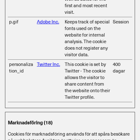
first and most recent
visit.
p.gif
Adobe Inc.
Keeps track of special
Session
fonts used on the
website for internal
analysis. The cookie
does not register any
visitor data.
personaliza
Twitter Inc.
This cookie is set by
400
tion_id
Twitter - The cookie
dagar
allows the visitor to
share content from
the website onto their
Twitter profile.
Marknadsföring (18)
Cookies för marknadsföring används för att spåra besökare