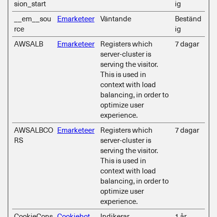
sion_start
ig
__em__sou
Emarketeer
Väntande
Beständ
rce
ig
AWSALB
Emarketeer
Registers which
7 dagar
server-cluster is
serving the visitor.
This is used in
context with load
balancing, in order to
optimize user
experience.
AWSALBCO
Emarketeer
Registers which
7 dagar
RS
server-cluster is
serving the visitor.
This is used in
context with load
balancing, in order to
optimize user
experience.
CookieCons
Cookiebot
Indikerar
1 år