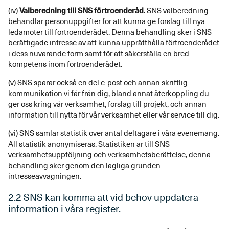
(iv)
Valberedning till SNS förtroenderåd
. SNS valberedning
behandlar personuppgifter för att kunna ge förslag till nya
ledamöter till förtroenderådet. Denna behandling sker i SNS
berättigade intresse av att kunna upprätthålla förtroenderådet
i dess nuvarande form samt för att säkerställa en bred
kompetens inom förtroenderådet.
(v) SNS sparar också en del e-post och annan skriftlig
kommunikation vi får från dig, bland annat återkoppling du
ger oss kring vår verksamhet, förslag till projekt, och annan
information till nytta för vår verksamhet eller vår service till dig.
(vi) SNS samlar statistik över antal deltagare i våra evenemang.
All statistik anonymiseras. Statistiken är till SNS
verksamhetsuppföljning och verksamhetsberättelse, denna
behandling sker genom den lagliga grunden
intresseavvägningen.
2.2 SNS kan komma att vid behov uppdatera
information i våra register.