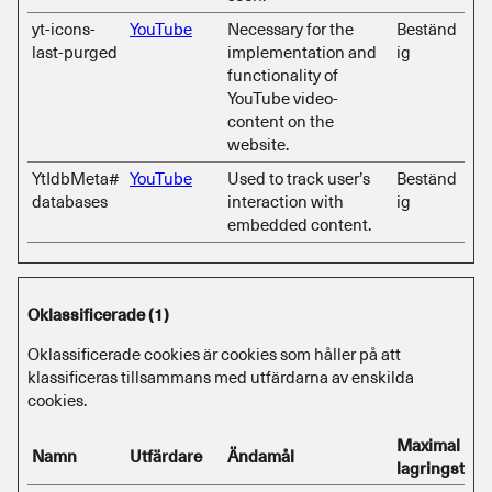
yt-icons-
YouTube
Necessary for the
Beständ
last-purged
implementation and
ig
functionality of
YouTube video-
content on the
website.
YtIdbMeta#
YouTube
Used to track user’s
Beständ
databases
interaction with
ig
embedded content.
Oklassificerade (1)
Oklassificerade cookies är cookies som håller på att
klassificeras tillsammans med utfärdarna av enskilda
cookies.
Maximal
Namn
Utfärdare
Ändamål
lagringstid