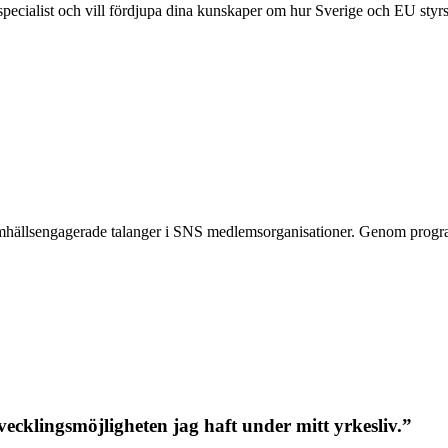
ecialist och vill fördjupa dina kunskaper om hur Sverige och EU styrs oc
h samhällsengagerade talanger i SNS medlemsorganisationer. Genom pr
ecklingsmöjligheten jag haft under mitt yrkesliv.”