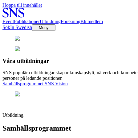
Hoppa till innehållet
Event
Publikationer
Utbildning
Forskning
Bli medlem
Sök
In Swedish
Meny
Våra utbildningar
SNS populära utbildningar skapar kunskapslyft, nätverk och kompetens
personer på ledande positioner.
Samhällsprogrammet
SNS Vision
Utbildning
Samhällsprogrammet