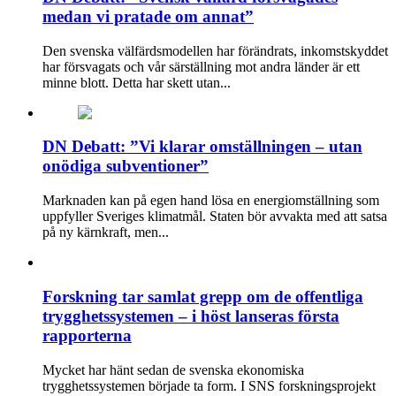
medan vi pratade om annat”
Den svenska välfärdsmodellen har förändrats, inkomstskyddet
har försvagats och vår särställning mot andra länder är ett
minne blott. Detta har skett utan...
DN Debatt: ”Vi klarar omställningen – utan
onödiga subventioner”
Marknaden kan på egen hand lösa en energiomställning som
upp­fyller Sveriges klimatmål. Staten bör avvakta med att satsa
på ny kärnkraft, men...
Forskning tar samlat grepp om de offentliga
trygghetssystemen – i höst lanseras första
rapporterna
Mycket har hänt sedan de svenska ekonomiska
trygghetssystemen började ta form. I SNS forskningsprojekt