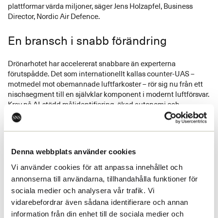
plattformar värda miljoner, säger Jens Holzapfel, Business
Director, Nordic Air Defence.
En bransch i snabb förändring
Drönarhotet har accelererat snabbare än experterna
förutspådde. Det som internationellt kallas counter-UAS –
motmedel mot obemannade luftfarkoster – rör sig nu från ett
nischsegment till en självklar komponent i modernt luftförsvar.
Krav på AI-stödd målidentifiering, ökad autonomi och
flerskiktade försvarslösningar driver utvecklingen framåt.
Samtidigt breddar sig kundbasen: civila aktörer som
flygplatser, hamnar och energibolag är på väg att bli lika
relevanta kunder som Försvarsmakten.
Denna webbplats använder cookies
SNS som en plattform bortom
Vi använder cookies för att anpassa innehållet och
dagspolitiken
annonserna till användarna, tillhandahålla funktioner för
sociala medier och analysera vår trafik. Vi
vidarebefordrar även sådana identifierare och annan
I en starkt reglerad och svårnavigerad bransch är tillgången till
information från din enhet till de sociala medier och
ett nätverk där näringsliv, forskning och beslutsfattare möts –