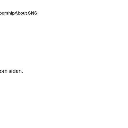
ership
About SNS
 om sidan.