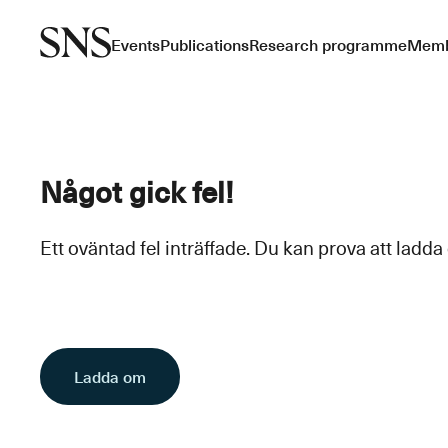
Events
Publications
Research programme
Memb
Något gick fel!
Ett oväntad fel inträffade. Du kan prova att ladda
Ladda om