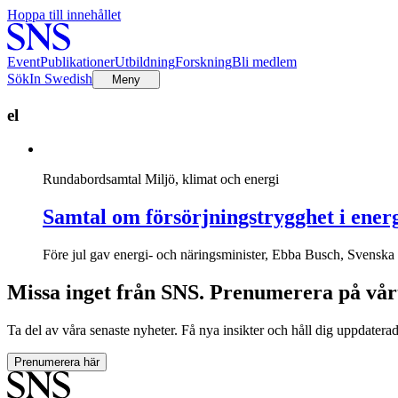
Hoppa till innehållet
Event
Publikationer
Utbildning
Forskning
Bli medlem
Sök
In Swedish
Meny
el
Rundabordsamtal
Miljö, klimat och energi
Samtal om försörjningstrygghet i ene
Före jul gav energi- och näringsminister, Ebba Busch, Svenska kr
Missa inget från SNS. Prenumerera på vår
Ta del av våra senaste nyheter. Få nya insikter och håll dig uppdatera
Prenumerera här