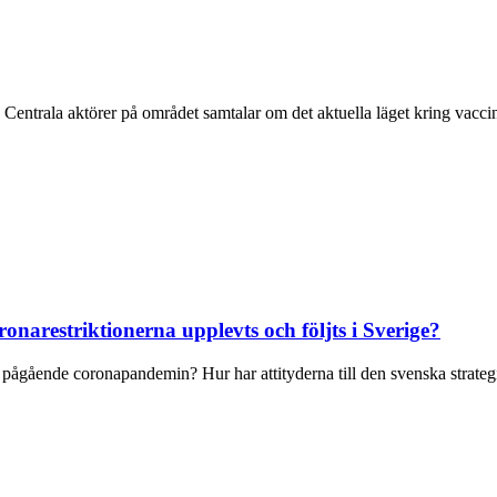
. Centrala aktörer på området samtalar om det aktuella läget kring vac
onarestriktionerna upplevts och följts i Sverige?
n pågående coronapandemin? Hur har attityderna till den svenska strategin