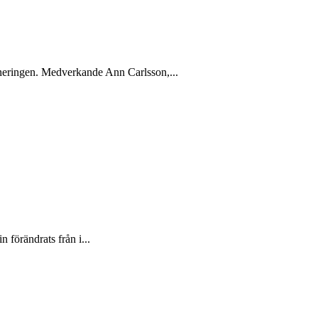
cineringen. Medverkande Ann Carlsson,...
 förändrats från i...