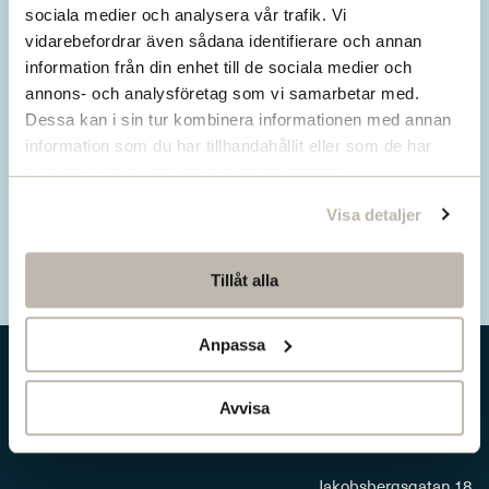
Missa inget från SNS.
sociala medier och analysera vår trafik. Vi
vidarebefordrar även sådana identifierare och annan
Prenumerera på vårt nyhetsbrev
information från din enhet till de sociala medier och
annons- och analysföretag som vi samarbetar med.
Ta del av våra senaste nyheter. Få nya
Dessa kan i sin tur kombinera informationen med annan
insikter och håll dig uppdaterad om viktiga
information som du har tillhandahållit eller som de har
samhällsfrågor.
samlat in när du har använt deras tjänster.
Visa detaljer
Prenumerera här
Tillåt alla
Anpassa
Avvisa
Jakobsbergsgatan 18