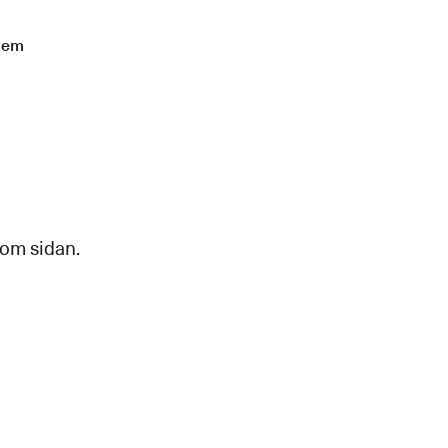
lem
 om sidan.