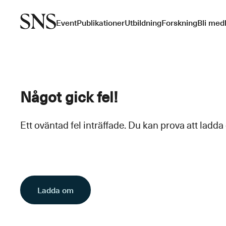
Event
Publikationer
Utbildning
Forskning
Bli med
Något gick fel!
Ett oväntad fel inträffade. Du kan prova att ladda
Ladda om