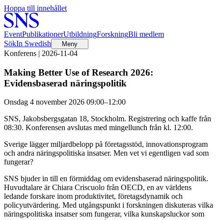
Hoppa till innehållet
Event
Publikationer
Utbildning
Forskning
Bli medlem
Sök
In Swedish
Meny
Konferens | 2026-11-04
Making Better Use of Research 2026:
Evidensbaserad näringspolitik
Onsdag 4 november 2026 09:00–12:00
SNS, Jakobsbergsgatan 18, Stockholm. Registrering och kaffe från
08:30. Konferensen avslutas med mingellunch från kl. 12:00.
Sverige lägger miljardbelopp på företagsstöd, innovationsprogram
och andra näringspolitiska insatser. Men vet vi egentligen vad som
fungerar?
SNS bjuder in till en förmiddag om evidensbaserad näringspolitik.
Huvudtalare är Chiara Criscuolo från OECD, en av världens
ledande forskare inom produktivitet, företagsdynamik och
policyutvärdering. Med utgångspunkt i forskningen diskuteras vilka
näringspolitiska insatser som fungerar, vilka kunskapsluckor som