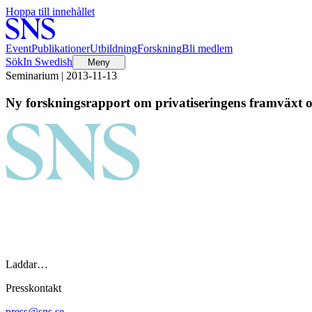
Hoppa till innehållet
Event
Publikationer
Utbildning
Forskning
Bli medlem
Sök
In Swedish
Meny
Seminarium | 2013-11-13
Ny forskningsrapport om privatiseringens framväxt o
Laddar…
Presskontakt
press@sns.se