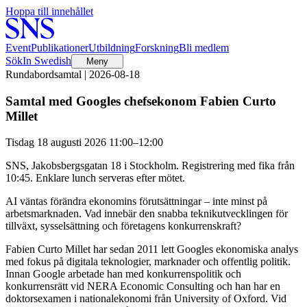
Hoppa till innehållet
Event
Publikationer
Utbildning
Forskning
Bli medlem
Sök
In Swedish
Meny
Rundabordsamtal | 2026-08-18
Samtal med Googles chefsekonom Fabien Curto
Millet
Tisdag 18 augusti 2026 11:00–12:00
SNS, Jakobsbergsgatan 18 i Stockholm. Registrering med fika från
10:45. Enklare lunch serveras efter mötet.
AI väntas förändra ekonomins förutsättningar – inte minst på
arbetsmarknaden. Vad innebär den snabba teknikutvecklingen för
tillväxt, sysselsättning och företagens konkurrenskraft?
Fabien Curto Millet har sedan 2011 lett Googles ekonomiska analys
med fokus på digitala teknologier, marknader och offentlig politik.
Innan Google arbetade han med konkurrenspolitik och
konkurrensrätt vid NERA Economic Consulting och han har en
doktorsexamen i nationalekonomi från University of Oxford. Vid