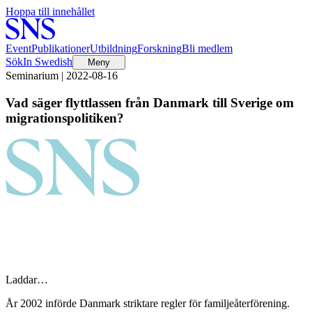
Hoppa till innehållet
Event
Publikationer
Utbildning
Forskning
Bli medlem
Sök
In Swedish
Meny
Seminarium | 2022-08-16
Vad säger flyttlassen från Danmark till Sverige om
migrationspolitiken?
Laddar…
År 2002 införde Danmark striktare regler för familjeåterförening.