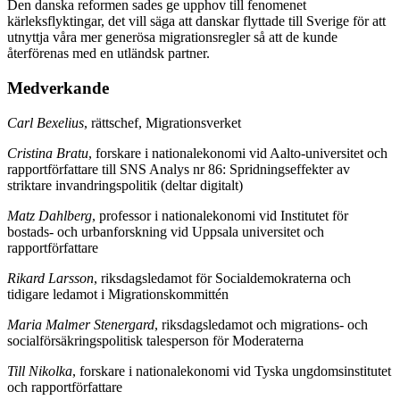
Den danska reformen sades ge upphov till fenomenet
kärleksflyktingar, det vill säga att danskar flyttade till Sverige för att
utnyttja våra mer generösa migrationsregler så att de kunde
återförenas med en utländsk partner.
Medverkande
Carl Bexelius
, rättschef, Migrationsverket
Cristina Bratu
, forskare i nationalekonomi vid Aalto-universitet och
rapportförfattare till SNS Analys nr 86: Spridningseffekter av
striktare invandringspolitik (deltar digitalt)
Matz Dahlberg
, professor i nationalekonomi vid Institutet för
bostads- och urbanforskning vid Uppsala universitet och
rapportförfattare
Rikard Larsson
, riksdagsledamot för Socialdemokraterna och
tidigare ledamot i Migrationskommittén
Maria Malmer Stenergard
, riksdagsledamot och migrations- och
socialförsäkringspolitisk talesperson för Moderaterna
Till Nikolka
, forskare i nationalekonomi vid Tyska ungdomsinstitutet
och rapportförfattare