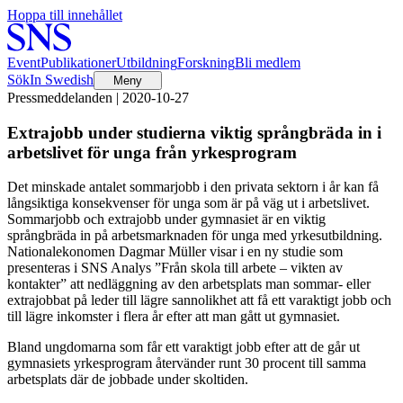
Hoppa till innehållet
Event
Publikationer
Utbildning
Forskning
Bli medlem
Sök
In Swedish
Meny
Pressmeddelanden | 2020-10-27
Extrajobb under studierna viktig språngbräda in i
arbetslivet för unga från yrkesprogram
Det minskade antalet sommarjobb i den privata sektorn i år kan få
långsiktiga konsekvenser för unga som är på väg ut i arbetslivet.
Sommarjobb och extrajobb under gymnasiet är en viktig
språngbräda in på arbetsmarknaden för unga med yrkesutbildning.
Nationalekonomen Dagmar Müller visar i en ny studie som
presenteras i SNS Analys ”Från skola till arbete – vikten av
kontakter” att nedläggning av den arbetsplats man sommar- eller
extrajobbat på leder till lägre sannolikhet att få ett varaktigt jobb och
till lägre inkomster i flera år efter att man gått ut gymnasiet.
Bland ungdomarna som får ett varaktigt jobb efter att de går ut
gymnasiets yrkesprogram återvänder runt 30 procent till samma
arbetsplats där de jobbade under skoltiden.