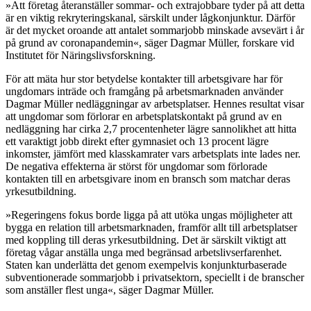
»Att företag återanställer sommar- och extrajobbare tyder på att detta
är en viktig rekryteringskanal, särskilt under lågkonjunktur. Därför
är det mycket oroande att antalet sommarjobb minskade avsevärt i år
på grund av coronapandemin«, säger Dagmar Müller, forskare vid
Institutet för Näringslivsforskning.
För att mäta hur stor betydelse kontakter till arbetsgivare har för
ungdomars inträde och framgång på arbetsmarknaden använder
Dagmar Müller nedläggningar av arbetsplatser. Hennes resultat visar
att ungdomar som förlorar en arbetsplatskontakt på grund av en
nedläggning har cirka 2,7 procentenheter lägre sannolikhet att hitta
ett varaktigt jobb direkt efter gymnasiet och 13 procent lägre
inkomster, jämfört med klasskamrater vars arbetsplats inte lades ner.
De negativa effekterna är störst för ungdomar som förlorade
kontakten till en arbetsgivare inom en bransch som matchar deras
yrkesutbildning.
»Regeringens fokus borde ligga på att utöka ungas möjligheter att
bygga en relation till arbetsmarknaden, framför allt till arbetsplatser
med koppling till deras yrkesutbildning. Det är särskilt viktigt att
företag vågar anställa unga med begränsad arbetslivserfarenhet.
Staten kan underlätta det genom exempelvis konjunkturbaserade
subventionerade sommarjobb i privatsektorn, speciellt i de branscher
som anställer flest unga«, säger Dagmar Müller.