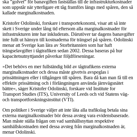
ska ”golvet” för banavgiften fastställas till de infrastrukturkostnader
som uppstår när ytterligare ett tåg framförs längs med spåren, den så
kallade marginalkostnaden.
Kristofer Odolinski, forskare i transportekonomi, visar att så inte
skett i Sverige under lång tid eftersom alla marginalkostnader för
infrastrukturen inte har inkluderats. Därutöver tar dagens banavgifter
inte fullt ut hänsyn till kostnaderna för trängsel på spåren. Odolinski
menar att Sverige kan lära av Storbritannien som har haft
trängselavgifter i tågtrafiken sedan 2002. Dessa baseras på hur
kapacitetsutnyttjandet påverkar följdförseningar.
»Det behövs en mer fullständig bild av tågtrafikens externa
marginalkostnader och dessa måste givetvis avspeglas i
prissättningen eller i tillgången till spåren. Bara då kan man få till en
effektiv prissättning och i förlängningen använda järnvägsnätet
bättre«, säger Kristofer Odolinski, forskare vid Institute for
Transport Studies (ITS), University of Leeds och vid Statens väg-
och transportforskningsinstitut (VTI).
Om politiker i Sverige väljer att inte låta alla trafikslag betala sina
externa marginalkostnader bör dessa avsteg vara evidensbaserade.
Man måste ställa frågan om vad samhällsnyttan respektive
samhällskostnaden med dessa avsteg från marginalkostnaden är,
menar Odolinski.