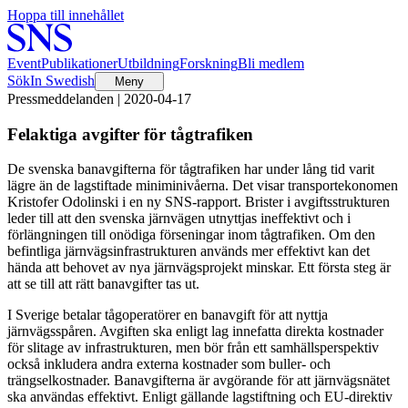
Hoppa till innehållet
Event
Publikationer
Utbildning
Forskning
Bli medlem
Sök
In Swedish
Meny
Pressmeddelanden | 2020-04-17
Felaktiga avgifter för tågtrafiken
De svenska banavgifterna för tågtrafiken har under lång tid varit
lägre än de lagstiftade miniminivåerna. Det visar transportekonomen
Kristofer Odolinski i en ny SNS-rapport. Brister i avgiftsstrukturen
leder till att den svenska järnvägen utnyttjas ineffektivt och i
förlängningen till onödiga förseningar inom tågtrafiken. Om den
befintliga järnvägsinfrastrukturen används mer effektivt kan det
hända att behovet av nya järnvägsprojekt minskar. Ett första steg är
att se till att rätt banavgifter tas ut.
I Sverige betalar tågoperatörer en banavgift för att nyttja
järnvägsspåren. Avgiften ska enligt lag innefatta direkta kostnader
för slitage av infrastrukturen, men bör från ett samhällsperspektiv
också inkludera andra externa kostnader som buller- och
trängselkostnader. Banavgifterna är avgörande för att järnvägsnätet
ska användas effektivt. Enligt gällande lagstiftning och EU-direktiv