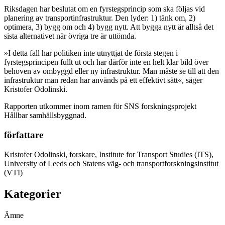
Riksdagen har beslutat om en fyrstegsprincip som ska följas vid
planering av transportinfrastruktur. Den lyder: 1) tänk om, 2)
optimera, 3) bygg om och 4) bygg nytt. Att bygga nytt är alltså det
sista alternativet när övriga tre är uttömda.
»I detta fall har politiken inte utnyttjat de första stegen i
fyrstegsprincipen fullt ut och har därför inte en helt klar bild över
behoven av ombyggd eller ny infrastruktur. Man måste se till att den
infrastruktur man redan har används på ett effektivt sätt«, säger
Kristofer Odolinski.
Rapporten utkommer inom ramen för SNS forskningsprojekt
Hållbar samhällsbyggnad.
författare
Kristofer Odolinski, forskare, Institute for Transport Studies (ITS),
University of Leeds och Statens väg- och transportforskningsinstitut
(VTI)
Kategorier
Ämne