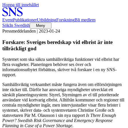
Hoppa till innehållet
Event
Publikationer
Utbildning
Forskning
Bli medlem
Sök
In Swedish
Meny
Pressmeddelanden | 2023-01-24
Forskare: Sveriges beredskap vid elbrist är inte
tillräckligt god
Systemet som ska säkra samhällsviktiga funktioner vid elbrist har
flera svagheter. Planeringen behöver ses över och
informationsutbytet förbättras, skriver två forskare i en ny SNS-
rapport.
Samhällsviktig verksamhet måste fungera även om elförsörjningen
inte räcker till. Därför har ansvariga myndigheter utvecklat ett
särskilt planeringssystem: Styrel, Styrningen av el till prioriterade
användare vid kortvarig elbrist. Alltifrån kommuner och regioner till
centrala myndigheter ingår, men intervjustudier visar flera brister i
systemet, skriver data- och systemvetaren Christine Große och
statsvetaren Pär M. Olausson i sin nya rapport
Is There Enough
Power?
Swedish Risk Governance and Emergency Response
Planning in Case of a Power Shortage
.