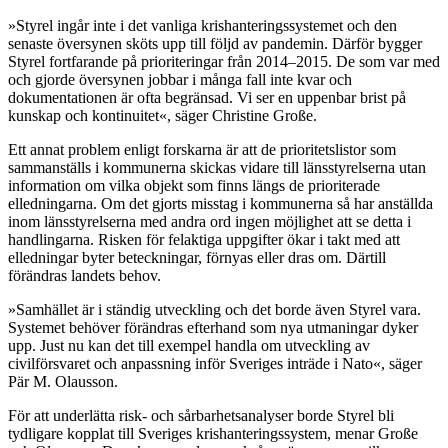
»Styrel ingår inte i det vanliga krishanteringssystemet och den
senaste översynen sköts upp till följd av pandemin. Därför bygger
Styrel fortfarande på prioriteringar från 2014–2015. De som var med
och gjorde översynen jobbar i många fall inte kvar och
dokumentationen är ofta begränsad. Vi ser en uppenbar brist på
kunskap och kontinuitet«, säger Christine Große.
Ett annat problem enligt forskarna är att de prioritetslistor som
sammanställs i kommunerna skickas vidare till länsstyrelserna utan
information om vilka objekt som finns längs de prioriterade
elledningarna. Om det gjorts misstag i kommunerna så har anställda
inom länsstyrelserna med andra ord ingen möjlighet att se detta i
handlingarna. Risken för felaktiga uppgifter ökar i takt med att
elledningar byter beteckningar, förnyas eller dras om. Därtill
förändras landets behov.
»Samhället är i ständig utveckling och det borde även Styrel vara.
Systemet behöver förändras efterhand som nya utmaningar dyker
upp. Just nu kan det till exempel handla om utveckling av
civilförsvaret och anpassning inför Sveriges inträde i Nato«, säger
Pär M. Olausson.
För att underlätta risk- och sårbarhetsanalyser borde Styrel bli
tydligare kopplat till Sveriges krishanteringssystem, menar Große