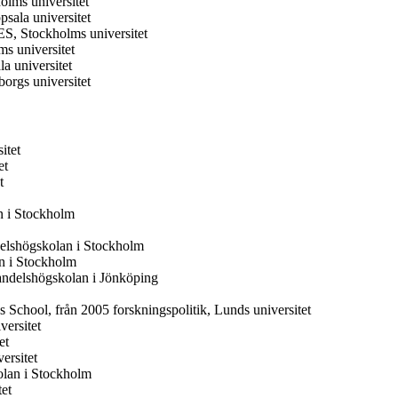
olms universitet
sala universitet
ES, Stockholms universitet
s universitet
a universitet
orgs universitet
itet
et
t
n i Stockholm
elshögskolan i Stockholm
n i Stockholm
andelshögskolan i Jönköping
School, från 2005 forskningspolitik, Lunds universitet
ersitet
et
ersitet
olan i Stockholm
et