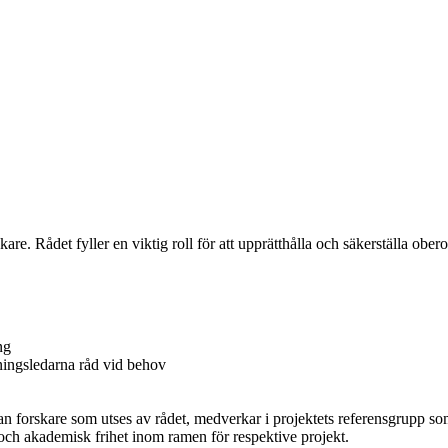
. Rådet fyller en viktig roll för att upprätthålla och säkerställa oberoe
ng
kningsledarna råd vid behov
nan forskare som utses av rådet, medverkar i projektets referensgrupp so
et och akademisk frihet inom ramen för respektive projekt.