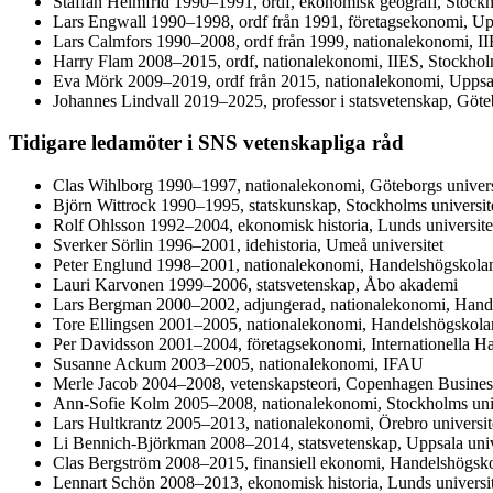
Staffan Helmfrid 1990–1991, ordf, ekonomisk geografi, Stockh
Lars Engwall 1990–1998, ordf från 1991, företagsekonomi, Upp
Lars Calmfors 1990–2008, ordf från 1999, nationalekonomi, II
Harry Flam 2008–2015, ordf, nationalekonomi, IIES, Stockholm
Eva Mörk 2009–2019, ordf från 2015, nationalekonomi, Uppsal
Johannes Lindvall 2019–2025, professor i statsvetenskap, Göteb
Tidigare ledamöter i SNS vetenskapliga råd
Clas Wihlborg 1990–1997, nationalekonomi, Göteborgs univers
Björn Wittrock 1990–1995, statskunskap, Stockholms universit
Rolf Ohlsson 1992–2004, ekonomisk historia, Lunds universite
Sverker Sörlin 1996–2001, idehistoria, Umeå universitet
Peter Englund 1998–2001, nationalekonomi, Handelshögskola
Lauri Karvonen 1999–2006, statsvetenskap, Åbo akademi
Lars Bergman 2000–2002, adjungerad, nationalekonomi, Hand
Tore Ellingsen 2001–2005, nationalekonomi, Handelshögskola
Per Davidsson 2001–2004, företagsekonomi, Internationella H
Susanne Ackum 2003–2005, nationalekonomi, IFAU
Merle Jacob 2004–2008, vetenskapsteori, Copenhagen Business 
Ann-Sofie Kolm 2005–2008, nationalekonomi, Stockholms univ
Lars Hultkrantz 2005–2013, nationalekonomi, Örebro universit
Li Bennich-Björkman 2008–2014, statsvetenskap, Uppsala univ
Clas Bergström 2008–2015, finansiell ekonomi, Handelshögsk
Lennart Schön 2008–2013, ekonomisk historia, Lunds universit