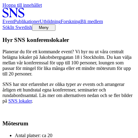
Hoppa till innehållet
Event
Publikationer
Utbildning
Forskning
Bli medlem
Sök
In Swedish
Meny
Hyr SNS konferenslokaler
Planerar du för ett kommande event? Vi hyr nu ut våra centralt
belägna lokaler på Jakobsbergsgatan 18 i Stockholm. Du kan välja
mellan vår konferenssal för upp till 100 personer, loungen som
passar för mingel för lika många eller ett mindre mötesrum för upp
till 20 personer.
SNS har stor erfarenhet av olika typer av events och arrangerar
årligen ett hundratal egna konferenser, seminarier och
rundabordssamtal. Läs mer om alternativen nedan och se fler bilder
på
SNS lokaler
.
Mötesrum
Antal platser: ca 20