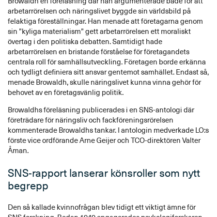
Browaldh en föreläsning där han argumenterade både för att
arbetarrörelsen och näringslivet byggde sin världsbild på
felaktiga föreställningar. Han menade att företagarna genom
sin ”kyliga materialism” gett arbetarrörelsen ett moraliskt
övertag i den politiska debatten. Samtidigt hade
arbetarrörelsen en bristande förståelse för företagandets
centrala roll för samhällsutveckling. Företagen borde erkänna
och tydligt definiera sitt ansvar gentemot samhället. Endast så,
menade Browaldh, skulle näringslivet kunna vinna gehör för
behovet av en företagsvänlig politik.
Browaldhs föreläsning publicerades i en SNS-antologi där
företrädare för näringsliv och fackföreningsrörelsen
kommenterade Browaldhs tankar. I antologin medverkade LO:s
förste vice ordförande Arne Geijer och TCO-direktören Valter
Åman.
SNS-rapport lanserar könsroller som nytt
begrepp
Den så kallade kvinnofrågan blev tidigt ett viktigt ämne för