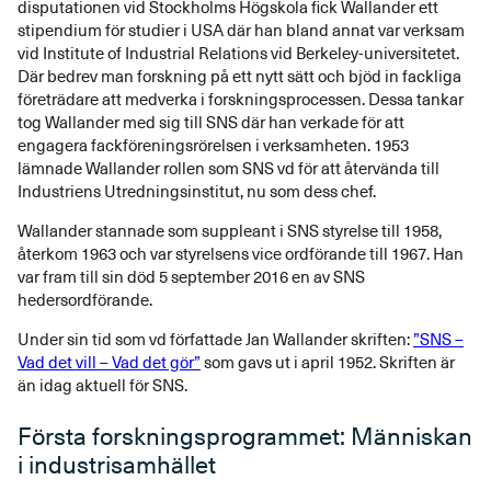
disputationen vid Stockholms Högskola fick Wallander ett
stipendium för studier i USA där han bland annat var verksam
vid Institute of Industrial Relations vid Berkeley-universitetet.
Där bedrev man forskning på ett nytt sätt och bjöd in fackliga
företrädare att medverka i forskningsprocessen. Dessa tankar
tog Wallander med sig till SNS där han verkade för att
engagera fackföreningsrörelsen i verksamheten. 1953
lämnade Wallander rollen som SNS vd för att återvända till
Industriens Utredningsinstitut, nu som dess chef.
Wallander stannade som suppleant i SNS styrelse till 1958,
återkom 1963 och var styrelsens vice ordförande till 1967. Han
var fram till sin död 5 september 2016 en av SNS
hedersordförande.
Under sin tid som vd författade Jan Wallander skriften:
”SNS –
Vad det vill – Vad det gör”
som gavs ut i april 1952. Skriften är
än idag aktuell för SNS.
Första forskningsprogrammet: Människan
i industrisamhället