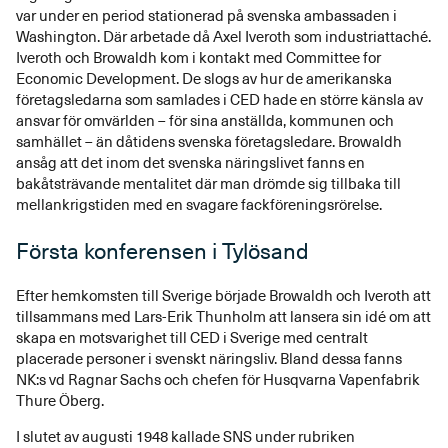
var under en period stationerad på svenska ambassaden i
Washington. Där arbetade då Axel Iveroth som industriattaché.
Iveroth och Browaldh kom i kontakt med Committee for
Economic Development. De slogs av hur de amerikanska
företagsledarna som samlades i CED hade en större känsla av
ansvar för omvärlden – för sina anställda, kommunen och
samhället – än dåtidens svenska företagsledare. Browaldh
ansåg att det inom det svenska näringslivet fanns en
bakåtsträvande mentalitet där man drömde sig tillbaka till
mellankrigstiden med en svagare fackföreningsrörelse.
Första konferensen i Tylösand
Efter hemkomsten till Sverige började Browaldh och Iveroth att
tillsammans med Lars-Erik Thunholm att lansera sin idé om att
skapa en motsvarighet till CED i Sverige med centralt
placerade personer i svenskt näringsliv. Bland dessa fanns
NK:s vd Ragnar Sachs och chefen för Husqvarna Vapenfabrik
Thure Öberg.
I slutet av augusti 1948 kallade SNS under rubriken