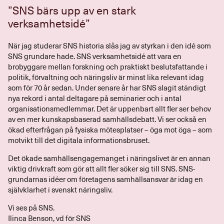
”SNS bärs upp av en stark
verksamhetsidé”
När jag studerar SNS historia slås jag av styrkan i den idé som
SNS grundare hade. SNS verksamhetsidé att vara en
brobyggare mellan forskning och praktiskt beslutsfattande i
politik, förvaltning och näringsliv är minst lika relevant idag
som för 70 år sedan. Under senare år har SNS slagit ständigt
nya rekord i antal deltagare på seminarier och i antal
organisationsmedlemmar. Det är uppenbart allt fler ser behov
av en mer kunskapsbaserad samhällsdebatt. Vi ser också en
ökad efterfrågan på fysiska mötesplatser – öga mot öga – som
motvikt till det digitala informationsbruset.
Det ökade samhällsengagemanget i näringslivet är en annan
viktig drivkraft som gör att allt fler söker sig till SNS. SNS-
grundarnas idéer om företagens samhällsansvar är idag en
självklarhet i svenskt näringsliv.
Vi ses på SNS.
Ilinca Benson, vd för SNS