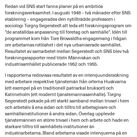
Redan vid SNS start fanns planer på en ambitiös
forskningsverksamhet. I augusti 1948 – två månader efter SNS
etablering – engagerades den nytillträdde professorn i
sociologi Torgny Segerstedt att leda ett forskningsprogram om
”de anställdas anpassning till företag och samhälle”. Idén till
programmet kom från Tore Browaldhs engagemang i frågan
om arbetarnas rotlöshet i det nya urbaniserade samhället.
Resultatet av samarbetet mellan Segerstedt och SNS blev två
forskningsrapporter med titeln Människan och
industrisamhället publicerade 1952 och 1955.
I rapporterna redovisas resultatet av en intervjuundersökning
med arbetare respektive tjänstemän från orterna Huskvarna
(ett exempel på en traditionell patriarkal bruksort) och
Katrineholm (ett modernt tjänstemannasamhälle). Torgny
Segerstedt pekade på ett starkt samband mellan trivsel i hem
och arbetsliv å ena sidan och tilltro till arbetsgivare och
samhällsinstitutioner å andra sidan. Överlag upplevde
tjänstemännen en större trivsel i hem och arbete och hade en
starkare tilltro till samhällets institutioner än
industriarbetarna. Bland arbetarna visade intervjuerna på en