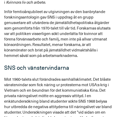
i
Kvinnors liv och arbete
.
Inför femtioårsjubileet av utgivningen av den banbrytande
forskningsantologin gav SNS i uppdrag åt en grupp
genusvetare att utvärdera de jämställdhetspolitiska åtgärder
som genomförts från 1970-talet till vår tid. Forskarnas slutsats
var att politiken visserligen sökt underlätta för kvinnor att
förena förvärvsarbete och familj, men inte på allvar utmanat
könsordningen. Resultatet, menar forskarna, är att
könsmönster och brist på jämställdhet vidmaktshålls i
hemmet såväl som på arbetsmarknaderna.
SNS och vänstervindarna
Mot 1960-talets slut förändrades samhällsklimatet. Det blåste
vänstervindar som fick näring ur protesterna mot USA:s krig i
Vietnam och en beundran för det kommunistiska Kina. Det
privata näringslivet mötte en aggressiv attityd. I en
enkätundersökning bland studenter sökte SNS 1968 belysa
hur utbredda de negativa attityderna till näringslivet var bland
studenter. Undersökningen visade att det ”vid sidan om en