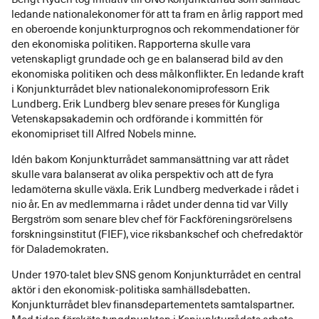
ledande nationalekonomer för att ta fram en årlig rapport med
en oberoende konjunkturprognos och rekommendationer för
den ekonomiska politiken. Rapporterna skulle vara
vetenskapligt grundade och ge en balanserad bild av den
ekonomiska politiken och dess målkonflikter. En ledande kraft
i Konjunkturrådet blev nationalekonomiprofessorn Erik
Lundberg. Erik Lundberg blev senare preses för Kungliga
Vetenskapsakademin och ordförande i kommittén för
ekonomipriset till Alfred Nobels minne.
Idén bakom Konjunkturrådet sammansättning var att rådet
skulle vara balanserat av olika perspektiv och att de fyra
ledamöterna skulle växla. Erik Lundberg medverkade i rådet i
nio år. En av medlemmarna i rådet under denna tid var Villy
Bergström som senare blev chef för Fackföreningsrörelsens
forskningsinstitut (FIEF), vice riksbankschef och chefredaktör
för Dalademokraten.
Under 1970-talet blev SNS genom Konjunkturrådet en central
aktör i den ekonomisk-politiska samhällsdebatten.
Konjunkturrådet blev finansdepartementets samtalspartner.