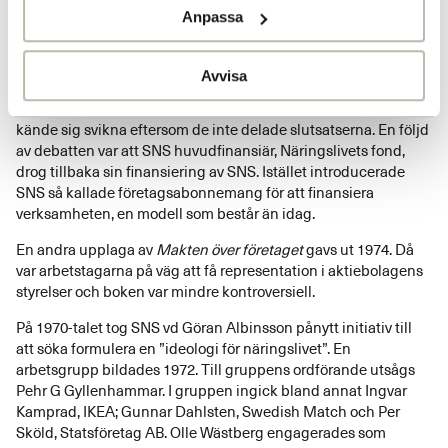
större öppenhet från näringslivets sida och diskuterade även
Anpassa
möjligheten att öka inflytandet från andra grupper än
aktieägarna i styrelsen, till exempel fackliga företrädare.
Avvisa
Boken
Makten över företaget
väckte, när den presenterades år
1966, en livlig debatt. Vissa av de intervjuade företagsledarna
kände sig svikna eftersom de inte delade slutsatserna. En följd
av debatten var att SNS huvudfinansiär, Näringslivets fond,
drog tillbaka sin finansiering av SNS. Istället introducerade
SNS så kallade företagsabonnemang för att finansiera
verksamheten, en modell som består än idag.
En andra upplaga av
Makten över företaget
gavs ut 1974. Då
var arbetstagarna på väg att få representation i aktiebolagens
styrelser och boken var mindre kontroversiell.
På 1970-talet tog SNS vd Göran Albinsson pånytt initiativ till
att söka formulera en ”ideologi för näringslivet”. En
arbetsgrupp bildades 1972. Till gruppens ordförande utsågs
Pehr G Gyllenhammar. I gruppen ingick bland annat Ingvar
Kamprad, IKEA; Gunnar Dahlsten, Swedish Match och Per
Sköld, Statsföretag AB. Olle Wästberg engagerades som