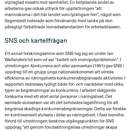
utpräglad misstro mot samhället. En betydande andel av
arbetarna gav också uttryck för uppfattningen ”att
människorna i det här landet voro lyckligare förr”, något som
Segerstedt noterade som förvånande med tanke på den
påtagligt förbättrade levnadsstandarden för arbetarklassen.
SNS och kartellfrågan
Ett annat forskningsämne som SNS tog sig an under Jan
Wallanders tid som vd var ”kartell och monopolproblemen”. I
utredningen
Konkurrens och eller samverkan
(1951) gav SNS i
uppdrag till en grupp unga nationalekonomer att utreda
effekterna av näringslivets konkurrensbegränsade aktiviteter. I
rapporten redovisas tydligt både för- och nackdelar med olika
typer av begränsningar av konkurrens. I arbetet rådgjorde
forskarna med ett stort antal personer i näringslivet. Det
samlade slutsatsen var att det behövdes lagstiftning för att
begränsa skadliga konkurrensbegränsningar. Detta var förstås
en kontroversiell slutsats i delar av näringslivet. I Axel Iveroths
förord till utredningen beskrivs utgångspunkten för SNS
uppdrag ”att genom förutsättningslösa utredningar skapa