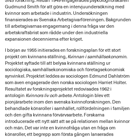
SNS forskning. Redan 1949 engagerades psykologiforskaren
Gudmund Smith för att göra en intervjuundersökning med
kvinnor som arbetade i industrin. Undersökningen
finansierades av Svenska Arbetsgivarföreningen. Bakgrunden
till arbetsgivarnas engagemang i denna fråga var den
arbetskraftsbrist som rådde under den industriella
expansionen decennierna efter kriget.
I början av 1955 initierades en forskningsplan för ett stort
projekt om kvinnans ställning,
Kvinnan i samhällsekonomin
.
Projektet syftade till att belysa kvinnans ställning ur
sociologiska, samhällsekonomiska och företagsekonomisk
synvinkel. Projektet leddes av sociologen Edmund Dahlström
som även engagerade den norska sociologen Harriet Holter.
Resultatet av forskningsprojektet redovisades 1962 i
antologin
Kvinnors liv och arbete
. Antologin blev ett
pionjärarbete inom den svenska kvinnoforskningen. Den
behandlade könsroller i samhället, rollfördelningen i familjen
och den gifta kvinnans förvärvsarbete. Forskarna
introducerade ett nytt sätt att se på relationen mellan kvinnor
och män. Det var inte en kvinnofråga utan en fråga om
könsroller, ett begrepp som första gången lanserades