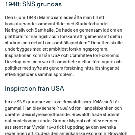
1948: SNS grundas
Den 5 juni 1948 i Malmö samlades åtta män till ett
konstituerande sammanträde med Studieförbundet
Näringsliv och Samhälle. De hade en gemensam idé om en
plattform för näringsliv och forskare att ”gemensamt delta i
studium och debatt om samhällsproblem.” Debatten skulle
underbyggas med ett ambitiöst forskningsprogram.
Inspirationen kom från USA och Committee for Economic
Development som var ett samarbete mellan företagare och
politiker med syfte att genom forskning hitta lösningar på
efterkrigstidens samhällsproblem.
Inspiration från USA
En av SNS grundare var Tore Browaldh som 1948 var 31 år
gammal. Han blev senare (1966) vd för Handelsbanken och
därefter dess styrelseordförande. Browaldh hade studerat
nationalekonomi under Gunnar Myrdal och blev dennes
assistent när Myrdal 1943 fick i uppdrag av den svenska
regeringen att studera den amerikanska ekonomin. Browaldh