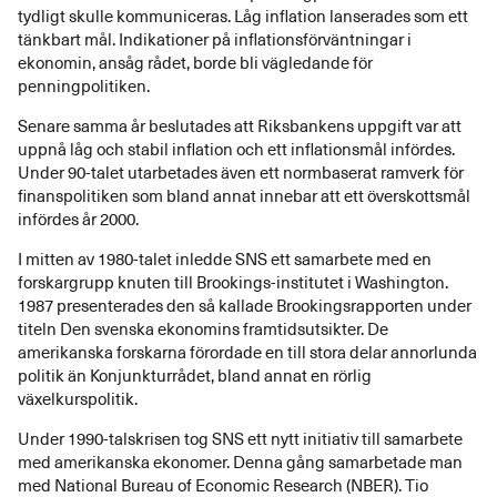
tydligt skulle kommuniceras. Låg inflation lanserades som ett
tänkbart mål. Indikationer på inflationsförväntningar i
ekonomin, ansåg rådet, borde bli vägledande för
penningpolitiken.
Senare samma år beslutades att Riksbankens uppgift var att
uppnå låg och stabil inflation och ett inflationsmål infördes.
Under 90-talet utarbetades även ett normbaserat ramverk för
finanspolitiken som bland annat innebar att ett överskottsmål
infördes år 2000.
I mitten av 1980-talet inledde SNS ett samarbete med en
forskargrupp knuten till Brookings-institutet i Washington.
1987 presenterades den så kallade Brookingsrapporten under
titeln Den svenska ekonomins framtidsutsikter. De
amerikanska forskarna förordade en till stora delar annorlunda
politik än Konjunkturrådet, bland annat en rörlig
växelkurspolitik.
Under 1990-talskrisen tog SNS ett nytt initiativ till samarbete
med amerikanska ekonomer. Denna gång samarbetade man
med National Bureau of Economic Research (NBER). Tio