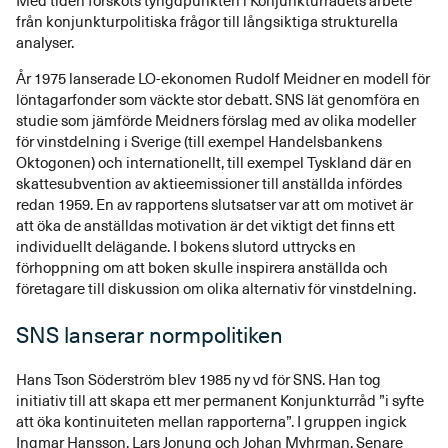
Med tiden försköts tyngdpunkten i Konjunkturrådets arbete
från konjunkturpolitiska frågor till långsiktiga strukturella
analyser.
År 1975 lanserade LO-ekonomen Rudolf Meidner en modell för
löntagarfonder som väckte stor debatt. SNS lät genomföra en
studie som jämförde Meidners förslag med av olika modeller
för vinstdelning i Sverige (till exempel Handelsbankens
Oktogonen) och internationellt, till exempel Tyskland där en
skattesubvention av aktieemissioner till anställda infördes
redan 1959. En av rapportens slutsatser var att om motivet är
att öka de anställdas motivation är det viktigt det finns ett
individuellt delägande. I bokens slutord uttrycks en
förhoppning om att boken skulle inspirera anställda och
företagare till diskussion om olika alternativ för vinstdelning.
SNS lanserar normpolitiken
Hans Tson Söderström blev 1985 ny vd för SNS. Han tog
initiativ till att skapa ett mer permanent Konjunkturråd ”i syfte
att öka kontinuiteten mellan rapporterna”. I gruppen ingick
Ingmar Hansson, Lars Jonung och Johan Myhrman. Senare