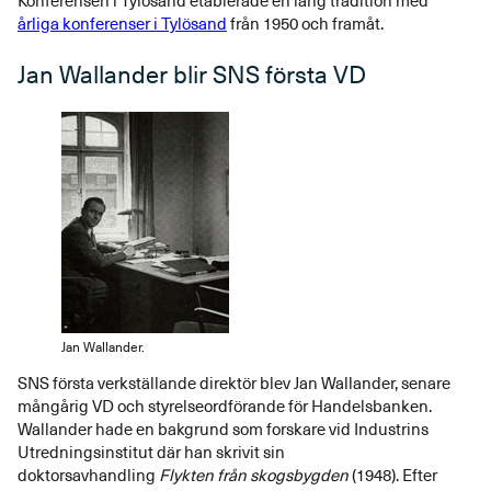
Konferensen i Tylösand etablerade en lång tradition med
årliga konferenser i Tylösand
från 1950 och framåt.
Jan Wallander blir SNS första VD
Jan Wallander.
SNS första verkställande direktör blev Jan Wallander, senare
mångårig VD och styrelseordförande för Handelsbanken.
Wallander hade en bakgrund som forskare vid Industrins
Utredningsinstitut där han skrivit sin
doktorsavhandling
Flykten från skogsbygden
(1948). Efter