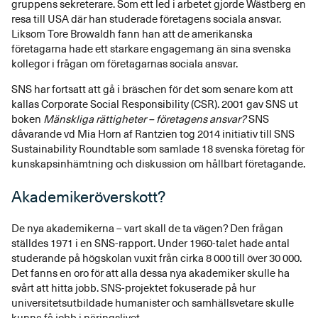
gruppens sekreterare. Som ett led i arbetet gjorde Wästberg en
resa till USA där han studerade företagens sociala ansvar.
Liksom Tore Browaldh fann han att de amerikanska
företagarna hade ett starkare engagemang än sina svenska
kollegor i frågan om företagarnas sociala ansvar.
SNS har fortsatt att gå i bräschen för det som senare kom att
kallas Corporate Social Responsibility (CSR). 2001 gav SNS ut
boken
Mänskliga rättigheter – företagens ansvar?
SNS
dåvarande vd Mia Horn af Rantzien tog 2014 initiativ till SNS
Sustainability Roundtable som samlade 18 svenska företag för
kunskapsinhämtning och diskussion om hållbart företagande.
Akademikeröverskott?
De nya akademikerna – vart skall de ta vägen? Den frågan
ställdes 1971 i en SNS-rapport. Under 1960-talet hade antal
studerande på högskolan vuxit från cirka 8 000 till över 30 000.
Det fanns en oro för att alla dessa nya akademiker skulle ha
svårt att hitta jobb. SNS-projektet fokuserade på hur
universitetsutbildade humanister och samhällsvetare skulle
kunna få jobb i näringslivet.