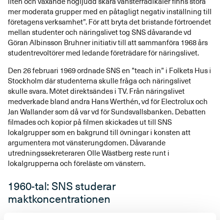
liten och växande högljudd skara vänsterradikaler finns stora
mer moderata grupper med en påtagligt negativ inställning till
företagens verksamhet”. För att bryta det bristande förtroendet
mellan studenter och näringslivet tog SNS dåvarande vd
Göran Albinsson Bruhner initiativ till att sammanföra 1968 års
studentrevoltörer med ledande företrädare för näringslivet.
Den 26 februari 1969 ordnade SNS en ”teach in” i Folkets Hus i
Stockholm där studenterna skulle fråga och näringslivet
skulle svara. Mötet direktsändes i TV. Från näringslivet
medverkade bland andra Hans Werthén, vd för Electrolux och
Jan Wallander som då var vd för Sundsvallsbanken. Debatten
filmades och kopior på filmen skickades ut till SNS
lokalgrupper som en bakgrund till övningar i konsten att
argumentera mot vänsterungdomen. Dåvarande
utredningssekreteraren Olle Wästberg reste runt i
lokalgrupperna och föreläste om vänstern.
1960-tal: SNS studerar
maktkoncentrationen