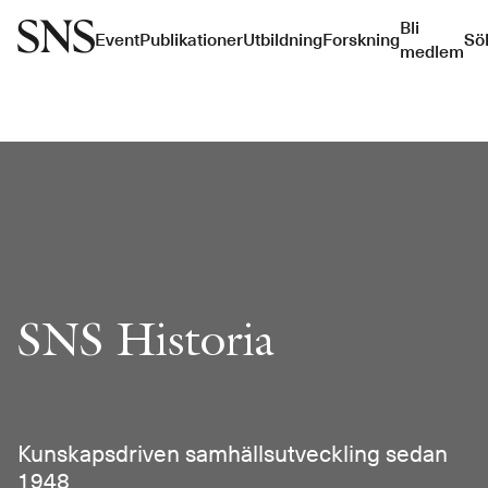
Bli
Event
Publikationer
Utbildning
Forskning
Sö
medlem
SNS Historia
Kunskapsdriven samhällsutveckling sedan
1948