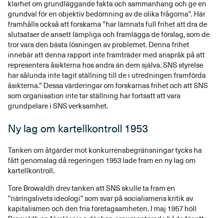
klarhet om grundläggande fakta och sammanhang och ge en
grundval för en objektiv bedömning av de olika frågorna”. Här
framhålls också att forskarna ”har lämnats full frihet att dra de
slutsatser de ansett lämpliga och framlägga de förslag, som de
tror vara den bästa lösningen av problemet. Denna frihet
innebär att denna rapport inte framträder med anspråk på att
representera åsikterna hos andra än dem själva. SNS styrelse
har sålunda inte tagit ställning till de i utredningen framförda
åsikterna.” Dessa värderingar om forskarnas frihet och att SNS
som organisation inte tar ställning har fortsatt att vara
grundpelare i SNS verksamhet.
Ny lag om kartellkontroll 1953
Tanken om åtgärder mot konkurrensbegränsningar tycks ha
fått genomslag då regeringen 1953 lade fram en ny lag om
kartellkontroll.
Tore Browaldh drev tanken att SNS skulle ta fram en
”näringslivets ideologi” som svar på socialismens kritik av
kapitalismen och den fria företagsamheten. I maj 1957 höll