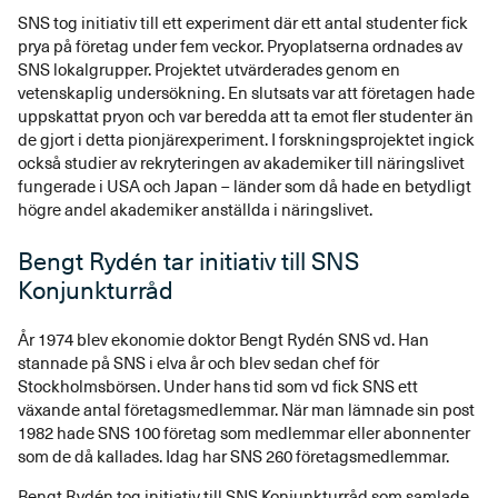
SNS tog initiativ till ett experiment där ett antal studenter fick
prya på företag under fem veckor. Pryoplatserna ordnades av
SNS lokalgrupper. Projektet utvärderades genom en
vetenskaplig undersökning. En slutsats var att företagen hade
uppskattat pryon och var beredda att ta emot fler studenter än
de gjort i detta pionjärexperiment. I forskningsprojektet ingick
också studier av rekryteringen av akademiker till näringslivet
fungerade i USA och Japan – länder som då hade en betydligt
högre andel akademiker anställda i näringslivet.
Bengt Rydén tar initiativ till SNS
Konjunkturråd
År 1974 blev ekonomie doktor Bengt Rydén SNS vd. Han
stannade på SNS i elva år och blev sedan chef för
Stockholmsbörsen. Under hans tid som vd fick SNS ett
växande antal företagsmedlemmar. När man lämnade sin post
1982 hade SNS 100 företag som medlemmar eller abonnenter
som de då kallades. Idag har SNS 260 företagsmedlemmar.
Bengt Rydén tog initiativ till SNS Konjunkturråd som samlade