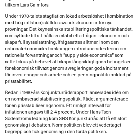
tillkom Lars Calmfors.
Under 1970-talets stagflation (ökad arbetslöshet i kombination
med hög inflation) ställdes svensk ekonomi inför nya
prövningar. Det keynesinska stabiliteringspolitiska tänkandet,
som syftade till att hålla en stabil efterfrågan i ekonomin och
skapa full sysselsättning, ifrågasattes alltmer. Inom den
nationalekonomiska forskningen introducerades teorin om
rationella förväntningar och ”supply side economics” som
satte fokus på behovet att skapa långsiktigt goda betingelser
för ekonomisk tillväxt genom avregleringar, goda incitament
för investeringar och arbete och en penningpolitik inriktad på
prisstabilitet.
Redan i 1980-års Konjunkturrådsrapport lanserades idén om
en normbaserad stabiliseringspolitik. Rådet argumenterade
för en prisstabiliseringsnorm. Ett rimligt intervall för
inflationen angavs till 2-4 procent. Under Hans Tson
Söderströms ledning kom SNS Konjunkturråd att få ett stort
genomslag i debatten. Normpolitiken blev ett vedertaget
begrepp och fick genomslag i den förda politiken.