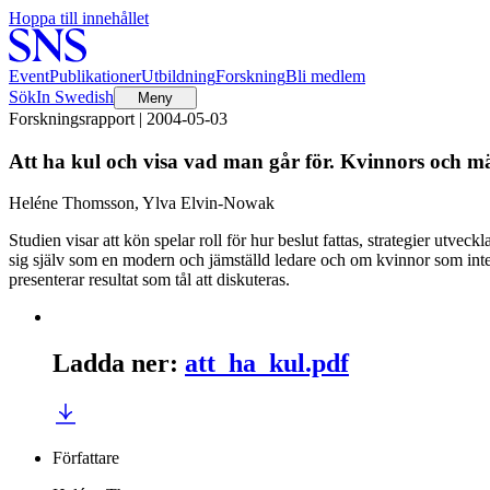
Hoppa till innehållet
Event
Publikationer
Utbildning
Forskning
Bli medlem
Sök
In Swedish
Meny
Forskningsrapport | 2004-05-03
Att ha kul och visa vad man går för. Kvinnors och mä
Heléne Thomsson, Ylva Elvin-Nowak
Studien visar att kön spelar roll för hur beslut fattas, strategier utv
sig själv som en modern och jämställd ledare och om kvinnor som inte 
presenterar resultat som tål att diskuteras.
Ladda ner
:
att_ha_kul.pdf
Författare