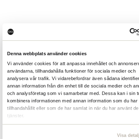
Denna webbplats använder cookies
Missa inget från SNS. Prenumere
Vi använder cookies för att anpassa innehållet och annonserna
på vårt nyhetsbrev
användarna, tillhandahålla funktioner för sociala medier och
analysera vår trafik. Vi vidarebefordrar även sådana identifie
Ta del av våra senaste nyheter. Få nya insikter o
annan information från din enhet till de sociala medier och a
håll dig uppdaterad om viktiga samhällsfrågor.
och analysföretag som vi samarbetar med. Dessa kan i sin t
kombinera informationen med annan information som du har
tillhandahållit eller som de har samlat in när du har använt d
tjänster.
Prenumerera här
Visa detal