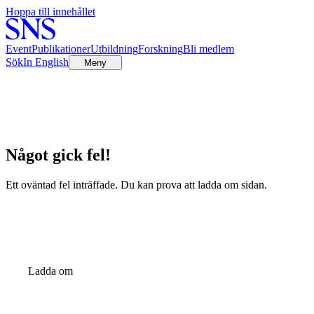
Hoppa till innehållet
Event
Publikationer
Utbildning
Forskning
Bli medlem
Sök
In English
Meny
Något gick fel!
Ett oväntad fel inträffade. Du kan prova att ladda om sidan.
Ladda om