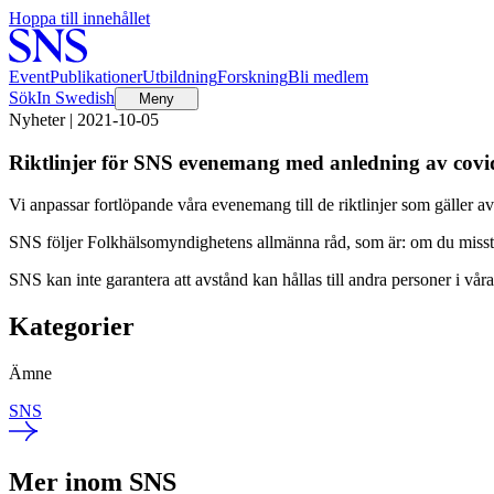
Hoppa till innehållet
Event
Publikationer
Utbildning
Forskning
Bli medlem
Sök
In Swedish
Meny
Nyheter | 2021-10-05
Riktlinjer för SNS evenemang med anledning av covi
Vi anpassar fortlöpande våra evenemang till de riktlinjer som gäller 
SNS följer Folkhälsomyndighetens allmänna råd, som är: om du misst
SNS kan inte garantera att avstånd kan hållas till andra personer i v
Kategorier
Ämne
SNS
Mer inom SNS