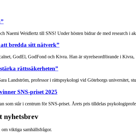
a”
ch Naemi Weidlertz till SNS! Under hösten bidrar de med research i akt
 att bredda sitt nätverk”
alnet, GodEl, GodFond och Kivra. Han är styrelseordförande i Kivra, 
stärka rättssäkerheten”
ra Landström, professor i rättspsykologi vid Göteborgs universitet, stu
vinner SNS-priset 2025
an som står i centrum för SNS-priset. Årets pris tilldelas psykologiprofe
t nyhetsbrev
d om viktiga samhällsfrågor.