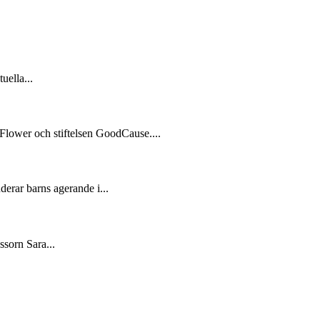
uella...
Flower och stiftelsen GoodCause....
derar barns agerande i...
ssorn Sara...