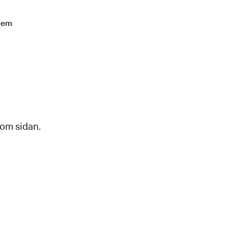
lem
 om sidan.