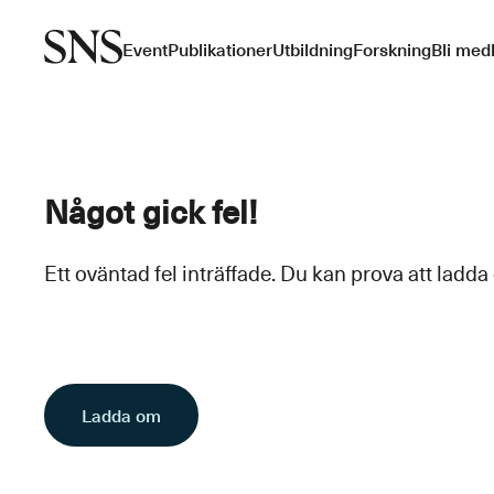
Event
Publikationer
Utbildning
Forskning
Bli med
Något gick fel!
Ett oväntad fel inträffade. Du kan prova att ladda
Ladda om