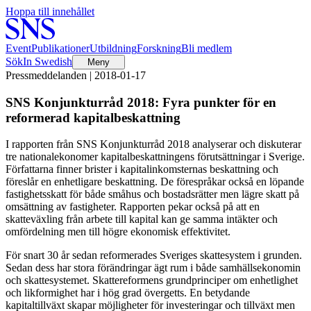
Hoppa till innehållet
Event
Publikationer
Utbildning
Forskning
Bli medlem
Sök
In Swedish
Meny
Pressmeddelanden | 2018-01-17
SNS Konjunkturråd 2018: Fyra punkter för en
reformerad kapitalbeskattning
I rapporten från SNS Konjunkturråd 2018 analyserar och diskuterar
tre nationalekonomer kapitalbeskattningens förutsättningar i Sverige.
Författarna finner brister i kapitalinkomsternas beskattning och
föreslår en enhetligare beskattning. De förespråkar också en löpande
fastighetsskatt för både småhus och bostadsrätter men lägre skatt på
omsättning av fastigheter. Rapporten pekar också på att en
skatteväxling från arbete till kapital kan ge samma intäkter och
omfördelning men till högre ekonomisk effektivitet.
För snart 30 år sedan reformerades Sveriges skattesystem i grunden.
Sedan dess har stora förändringar ägt rum i både samhällsekonomin
och skattesystemet. Skattereformens grundprinciper om enhetlighet
och likformighet har i hög grad övergetts. En betydande
kapitaltillväxt skapar möjligheter för investeringar och tillväxt men