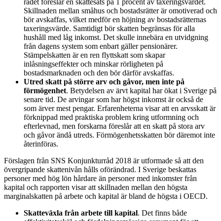
rådet föreslår en skattesats på 1 procent av taxeringsvärdet.
Skillnaden mellan småhus och bostadsrätter är omotiverad och
bör avskaffas, vilket medför en höjning av bostadsrätternas
taxeringsvärde. Samtidigt bör skatten begränsas för alla
hushåll med låg inkomst. Det skulle innebära en utvidgning
från dagens system som enbart gäller pensionärer.
Stämpelskatten är en ren flyttskatt som skapar
inlåsningseffekter och minskar rörligheten på
bostadsmarknaden och den bör därför avskaffas.
Utred skatt på större arv och gåvor, men inte på
förmögenhet
. Betydelsen av ärvt kapital har ökat i Sverige på
senare tid. De arvingar som har högst inkomst är också de
som ärver mest pengar. Erfarenheterna visar att en arvsskatt är
förknippad med praktiska problem kring utformning och
efterlevnad, men forskarna föreslår att en skatt på stora arv
och gåvor ändå utreds. Förmögenhetsskatten bör däremot inte
återinföras.
Förslagen från SNS Konjunkturråd 2018 är utformade så att den
övergripande skattenivån hålls oförändrad. I Sverige beskattas
personer med hög lön hårdare än personer med inkomster från
kapital och rapporten visar att skillnaden mellan den högsta
marginalskatten på arbete och kapital är bland de högsta i OECD.
Skatteväxla från arbete till kapital
. Det finns både