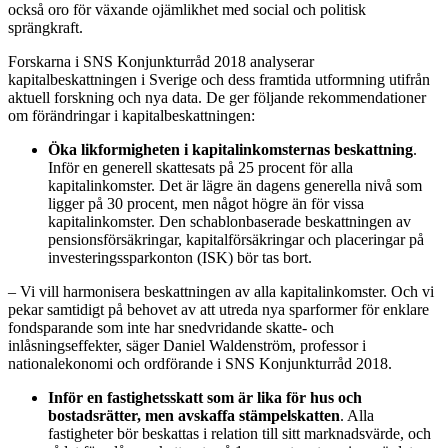
också oro för växande ojämlikhet med social och politisk
sprängkraft.
Forskarna i SNS Konjunkturråd 2018 analyserar
kapitalbeskattningen i Sverige och dess framtida utformning utifrån
aktuell forskning och nya data. De ger följande rekommendationer
om förändringar i kapitalbeskattningen:
Öka likformigheten i kapitalinkomsternas beskattning
.
Inför en generell skattesats på 25 procent för alla
kapitalinkomster. Det är lägre än dagens generella nivå som
ligger på 30 procent, men något högre än för vissa
kapitalinkomster. Den schablonbaserade beskattningen av
pensionsförsäkringar, kapitalförsäkringar och placeringar på
investeringssparkonton (ISK) bör tas bort.
– Vi vill harmonisera beskattningen av alla kapitalinkomster. Och vi
pekar samtidigt på behovet av att utreda nya sparformer för enklare
fondsparande som inte har snedvridande skatte- och
inlåsningseffekter, säger Daniel Waldenström, professor i
nationalekonomi och ordförande i SNS Konjunkturråd 2018.
Inför en fastighetsskatt som är lika för hus och
bostadsrätter, men avskaffa stämpelskatten
. Alla
fastigheter bör beskattas i relation till sitt marknadsvärde, och