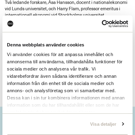
Två ledande forskare, Åsa Hansson, docent i nationalekonomi
vid Lunds universitet, och Harry Flam, professor emeritus i
internationell ekonomi vid Stockholms universitet,
medverkade för att ge ledamöterna en fördjupad bild av det
svenska skattesystemet och aktuella samhällsekonomiska
utmaningar. Samtalen kretsade kring skatter, demografiska
förändringar och pensionssystemet.
Denna webbplats använder cookies
Besöket gav möjlighet till ett fördjupat erfarenhetsutbyte
Vi använder cookies för att anpassa innehållet och
mellan tyska beslutsfattare och svenska forskare kring
annonserna till användarna, tillhandahålla funktioner för
centrala ekonomiska och samhälleliga utmaningar.
sociala medier och analysera vår trafik. Vi
vidarebefordrar även sådana identifierare och annan
information från din enhet till de sociala medier och
annons- och analysföretag som vi samarbetar med.
Dessa kan i sin tur kombinera informationen med annan
information som du har tillhandahållit eller som de har
samlat in när du har använt deras tjänster.
Visa detaljer
Missa inget från SNS.