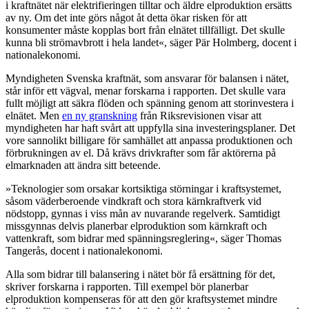
i kraftnätet när elektrifieringen tilltar och äldre elproduktion ersätts
av ny. Om det inte görs något åt detta ökar risken för att
konsumenter måste kopplas bort från elnätet tillfälligt. Det skulle
kunna bli strömavbrott i hela landet«, säger Pär Holmberg, docent i
nationalekonomi.
Myndigheten Svenska kraftnät, som ansvarar för balansen i nätet,
står inför ett vägval, menar forskarna i rapporten. Det skulle vara
fullt möjligt att säkra flöden och spänning genom att storinvestera i
elnätet. Men
en ny granskning
från Riksrevisionen visar att
myndigheten har haft svårt att uppfylla sina investeringsplaner. Det
vore sannolikt billigare för samhället att anpassa produktionen och
förbrukningen av el. Då krävs drivkrafter som får aktörerna på
elmarknaden att ändra sitt beteende.
»Teknologier som orsakar kortsiktiga störningar i kraftsystemet,
såsom väderberoende vindkraft och stora kärnkraftverk vid
nödstopp, gynnas i viss mån av nuvarande regelverk. Samtidigt
missgynnas delvis planerbar elproduktion som kärnkraft och
vattenkraft, som bidrar med spänningsreglering«, säger Thomas
Tangerås, docent i nationalekonomi.
Alla som bidrar till balansering i nätet bör få ersättning för det,
skriver forskarna i rapporten. Till exempel bör planerbar
elproduktion kompenseras för att den gör kraftsystemet mindre