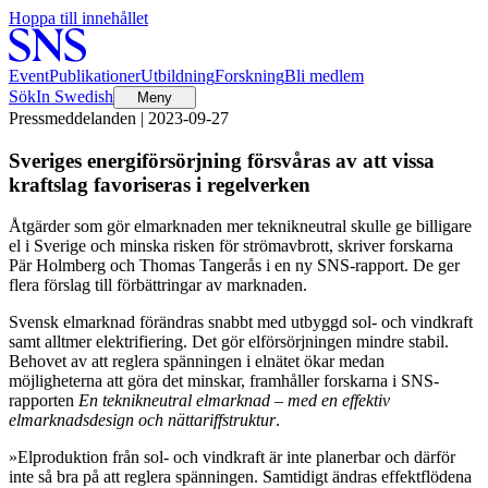
Hoppa till innehållet
Event
Publikationer
Utbildning
Forskning
Bli medlem
Sök
In Swedish
Meny
Pressmeddelanden | 2023-09-27
Sveriges energiförsörjning försvåras av att vissa
kraftslag favoriseras i regelverken
Åtgärder som gör elmarknaden mer teknikneutral skulle ge billigare
el i Sverige och minska risken för strömavbrott, skriver forskarna
Pär Holmberg och Thomas Tangerås i en ny SNS-rapport. De ger
flera förslag till förbättringar av marknaden.
Svensk elmarknad förändras snabbt med utbyggd sol- och vindkraft
samt alltmer elektrifiering. Det gör elförsörjningen mindre stabil.
Behovet av att reglera spänningen i elnätet ökar medan
möjligheterna att göra det minskar, framhåller forskarna i SNS-
rapporten
En teknikneutral elmarknad – med en effektiv
elmarknadsdesign och nättariffstruktur
.
»Elproduktion från sol- och vindkraft är inte planerbar och därför
inte så bra på att reglera spänningen. Samtidigt ändras effektflödena