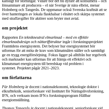
känsligt för störningar. Vidare bör det bli dyrare att konsumera – och
lönsammare att producera – el när Sverige är nära elbrist, menar
Holmberg och Tangerås. De uppmanar också Svenska kraftnät att se
över hanteringen av lokala flaskhalsar i elnätet och skärpa systemet
med straffavgifter för aktörer som bryter mot avtal.
om projektet
Rapporten
En teknikneutral elmarknad – med en effektiv
elmarknadsdesign och nättariffstruktur
ingår i forskningsprojektet
Framtidens energisystem. Det belyser hur energisystemet bör
utformas för att möta de krav som klimatmålen ställer och samtidigt
ge en trygg energiförsörjning. Fokus ligger på alltifrån hur regelverk
och marknader kan utformas för att främja ett effektivt och
klimatsmart energisystem till beredskap vid problem i
systemet. Projektet pågår 2021–2023.
om författarna
Pär Holmberg
är docent i nationalekonomi, teknologie doktor i
elkraftteknik, seniorforskare vid Institutet för Näringslivsforskning,
IFN, och verksam inom IFN:s forskningsprogram Hållbar
energiomställning.
Thomas Tangerås
är docent i nationalekonomi, seniorforskare vid