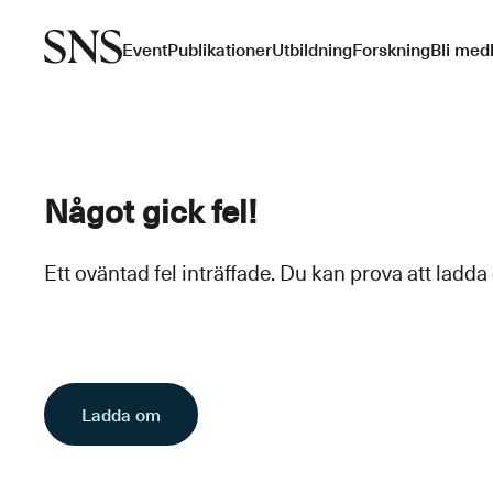
Event
Publikationer
Utbildning
Forskning
Bli med
Något gick fel!
Ett oväntad fel inträffade. Du kan prova att ladda
Ladda om