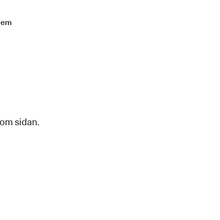
lem
 om sidan.