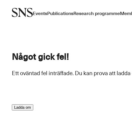
Events
Publications
Research programme
Memb
Något gick fel!
Ett oväntad fel inträffade. Du kan prova att ladda
Ladda om