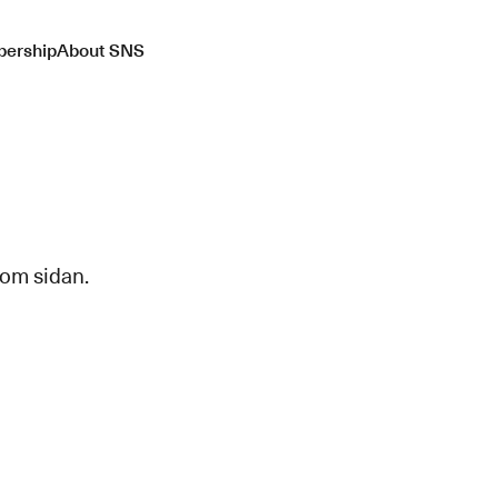
ership
About SNS
 om sidan.