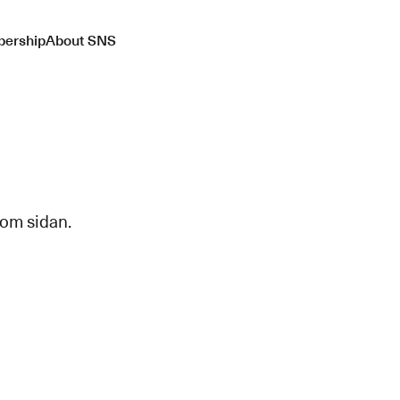
ership
About SNS
 om sidan.