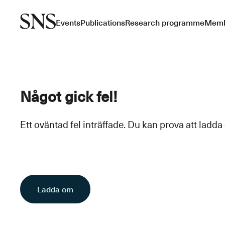
Events
Publications
Research programme
Memb
Något gick fel!
Ett oväntad fel inträffade. Du kan prova att ladda
Ladda om