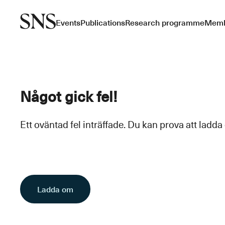
Events
Publications
Research programme
Memb
Något gick fel!
Ett oväntad fel inträffade. Du kan prova att ladda
Ladda om