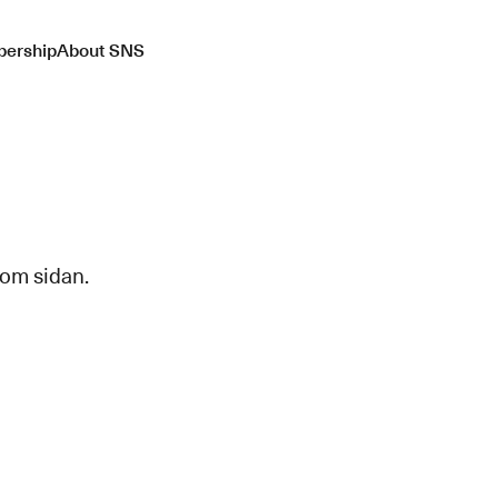
ership
About SNS
 om sidan.