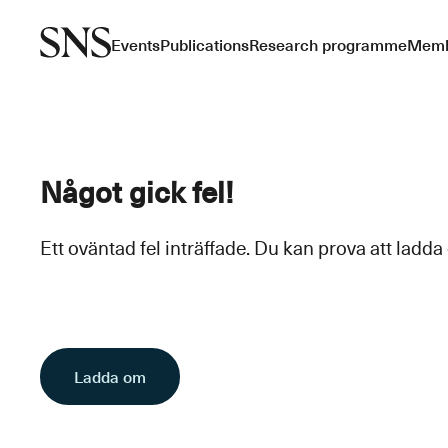
Events
Publications
Research programme
Memb
Något gick fel!
Ett oväntad fel inträffade. Du kan prova att ladda
Ladda om