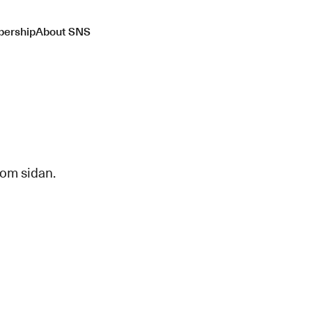
ership
About SNS
 om sidan.