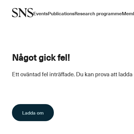
Events
Publications
Research programme
Memb
Något gick fel!
Ett oväntad fel inträffade. Du kan prova att ladda
Ladda om