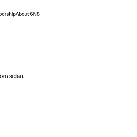
ership
About SNS
 om sidan.