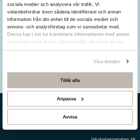
Missa inget från SNS.
sociala medier och analysera vår trafik. Vi
vidarebefordrar även sådana identifierare och annan
Prenumerera på vårt nyhetsbrev
information från din enhet till de sociala medier och
annons- och analysföretag som vi samarbetar med.
Ta del av våra senaste nyheter. Få nya
Dessa kan i sin tur kombinera informationen med annan
insikter och håll dig uppdaterad om viktiga
information som du har tillhandahållit eller som de har
samhällsfrågor.
samlat in när du har använt deras tjänster.
Visa detaljer
Prenumerera här
Tillåt alla
Anpassa
Avvisa
Jakobsbergsgatan 18