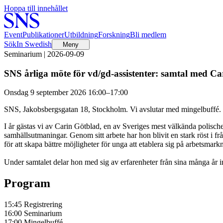
Hoppa till innehållet
Event
Publikationer
Utbildning
Forskning
Bli medlem
Sök
In Swedish
Meny
Seminarium | 2026-09-09
SNS årliga möte för vd/gd-assistenter: samtal med C
Onsdag 9 september 2026 16:00–17:00
SNS, Jakobsbergsgatan 18, Stockholm. Vi avslutar med mingelbuffé.
I år gästas vi av Carin Götblad, en av Sveriges mest välkända polisch
samhällsutmaningar. Genom sitt arbete har hon blivit en stark röst i 
för att skapa bättre möjligheter för unga att etablera sig på arbetsmark
Under samtalet delar hon med sig av erfarenheter från sina många år i
Program
15:45 Registrering
16:00 Seminarium
17:00 Mingelbuffé