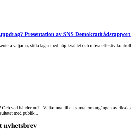
a uppdrag? Presentation av SNS Demokratirådsrapport
era väljarna, stifta lagar med hög kvalitet och utöva effektiv kontroll
för? Och vad händer nu? Välkomna till ett samtal om utgången av riksd
sultatet med publik...
t nyhetsbrev