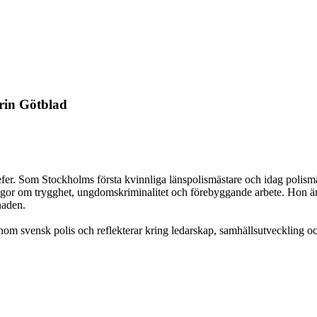
arin Götblad
efer. Som Stockholms första kvinnliga länspolismästare och idag polismä
frågor om trygghet, ungdomskriminalitet och förebyggande arbete. Hon är
naden.
nom svensk polis och reflekterar kring ledarskap, samhällsutveckling oc