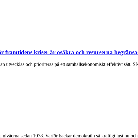
r framtidens kriser är osäkra och resurserna begräns
n utvecklas och prioriteras på ett samhällsekonomiskt effektivt sätt. S
a nivåerna sedan 1978. Varför backar demokratin så kraftigt just nu och.