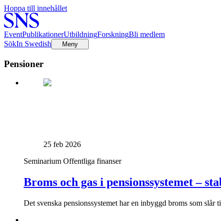
Hoppa till innehållet
Event
Publikationer
Utbildning
Forskning
Bli medlem
Sök
In Swedish
Meny
Pensioner
25 feb 2026
Seminarium
Offentliga finanser
Broms och gas i pensionssystemet – stabi
Det svenska pensionssystemet har en inbyggd broms som slår till