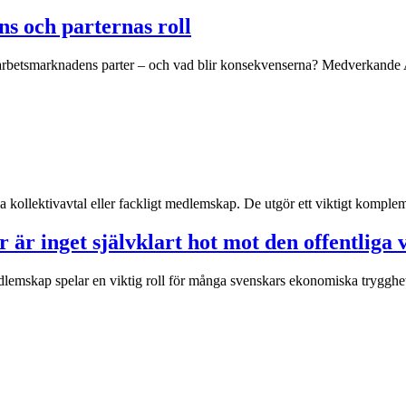
ns och parternas roll
arbetsmarknadens parter – och vad blir konsekvenserna? Medverkande Ax
a kollektivavtal eller fackligt medlemskap. De utgör ett viktigt komplemen
är inget självklart hot mot den offentliga 
dlemskap spelar en viktig roll för många svenskars ekonomiska trygghet 