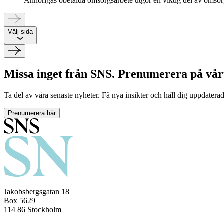
Anhörigas obetalda omsorgsarbete utgör en viktig del av omsorg
Välj sida
Missa inget från SNS. Prenumerera på vår
Ta del av våra senaste nyheter. Få nya insikter och håll dig uppdatera
Prenumerera här
Jakobsbergsgatan 18
Box 5629
114 86 Stockholm