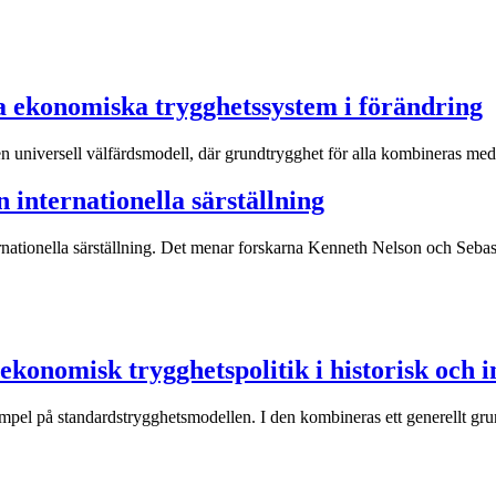
a ekonomiska trygghetssystem i förändring
 en universell välfärdsmodell, där grundtrygghet för alla kombineras me
 internationella särställning
rnationella särställning. Det menar forskarna Kenneth Nelson och Seba
konomisk trygghetspolitik i historisk och i
mpel på standardstrygghetsmodellen. I den kombineras ett generellt grun