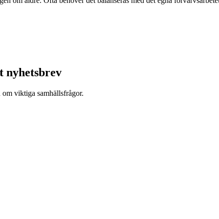
en om äldre. Ofta behöver det balanseras med det egna förvärvsarbetet
t nyhetsbrev
d om viktiga samhällsfrågor.