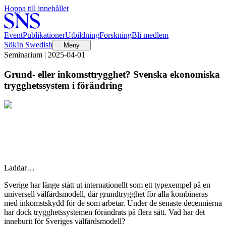
Hoppa till innehållet
Event
Publikationer
Utbildning
Forskning
Bli medlem
Sök
In Swedish
Meny
Seminarium | 2025-04-01
Grund- eller inkomsttrygghet? Svenska ekonomiska
trygghetssystem i förändring
Laddar…
Sverige har länge stått ut internationellt som ett typexempel på en
universell välfärdsmodell, där grundtrygghet för alla kombineras
med inkomstskydd för de som arbetar. Under de senaste decennierna
har dock trygghetssystemen förändrats på flera sätt. Vad har det
inneburit för Sveriges välfärdsmodell?