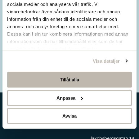
Missa inget från SNS.
sociala medier och analysera vår trafik. Vi
vidarebefordrar även sådana identifierare och annan
Prenumerera på vårt nyhetsbrev
information från din enhet till de sociala medier och
annons- och analysföretag som vi samarbetar med.
Ta del av våra senaste nyheter. Få nya
Dessa kan i sin tur kombinera informationen med annan
insikter och håll dig uppdaterad om viktiga
information som du har tillhandahållit eller som de har
samhällsfrågor.
samlat in när du har använt deras tjänster.
Visa detaljer
Prenumerera här
Tillåt alla
Anpassa
Avvisa
Jakobsbergsgatan 18