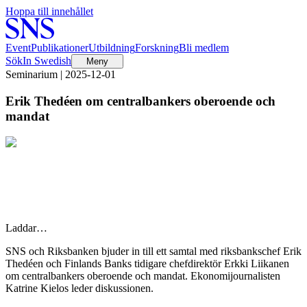
Hoppa till innehållet
Event
Publikationer
Utbildning
Forskning
Bli medlem
Sök
In Swedish
Meny
Seminarium | 2025-12-01
Erik Thedéen om centralbankers oberoende och
mandat
Laddar…
SNS och Riksbanken bjuder in till ett samtal med riksbankschef Erik
Thedéen och Finlands Banks tidigare chefdirektör Erkki Liikanen
om centralbankers oberoende och mandat. Ekonomijournalisten
Katrine Kielos leder diskussionen.