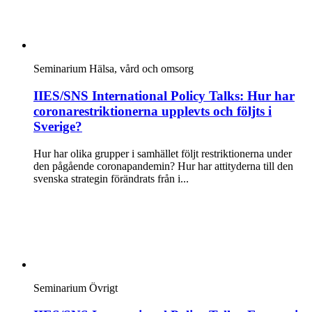
Seminarium
Hälsa, vård och omsorg
IIES/SNS International Policy Talks: Hur har
coronarestriktionerna upplevts och följts i
Sverige?
Hur har olika grupper i samhället följt restriktionerna under
den pågående coronapandemin? Hur har attityderna till den
svenska strategin förändrats från i...
Seminarium
Övrigt