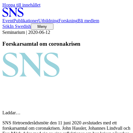
Hoppa till innehållet
Event
Publikationer
Utbildning
Forskning
Bli medlem
Sök
In Swedish
Meny
Seminarium | 2020-06-12
Forskarsamtal om coronakrisen
Laddar…
SNS förtroenderådsmöte den 11 juni 2020 avslutades med ett
forskarsamtal om coronakrisen. John Hassler, Johannes Lindvall och