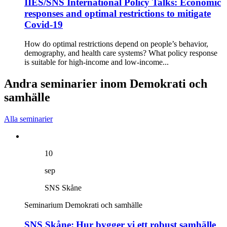
IIES/SNS International Policy Talks: Economic
responses and optimal restrictions to mitigate
Covid-19
How do optimal restrictions depend on people’s behavior,
demography, and health care systems? What policy response
is suitable for high-income and low-income...
Andra seminarier inom Demokrati och
samhälle
Alla seminarier
10
sep
SNS Skåne
Seminarium
Demokrati och samhälle
SNS Skåne: Hur bygger vi ett robust samhälle