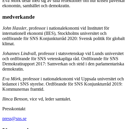
Eva Mörk delar med sig av sina reflektioner om hur krisen påverkar
ekonomin, samhället och demokratin.
medverkande
John Hassler
, professor i nationalekonomi vid Institutet för
internationell ekonomi (IIES), Stockholms universitet och
ordförande för SNS Konjunkturråd 2020: Svensk politik för globalt
klimat.
Johannes Lindvall
, professor i statsvetenskap vid Lunds universitet
och ordförande för SNS vetenskapliga råd. Ordförande för SNS
Demokratirapport 2017: Samverkan och strid i den parlamentariska
demokratin.
Eva Mörk
, professor i nationalekonomi vid Uppsala universitet och
ledamot i SNS styrelse. Ordförande för SNS Konjunkturråd 2019:
Kommunernas framtid.
Ilinca Benson
, vice vd, leder samtalet.
Presskontakt
press@sns.se