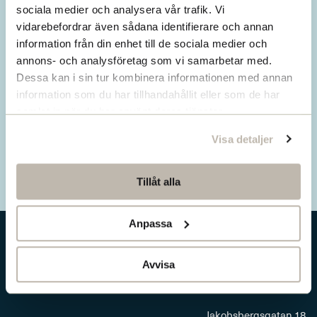
Missa inget från SNS.
sociala medier och analysera vår trafik. Vi
vidarebefordrar även sådana identifierare och annan
Prenumerera på vårt nyhetsbrev
information från din enhet till de sociala medier och
annons- och analysföretag som vi samarbetar med.
Ta del av våra senaste nyheter. Få nya
Dessa kan i sin tur kombinera informationen med annan
insikter och håll dig uppdaterad om viktiga
information som du har tillhandahållit eller som de har
samhällsfrågor.
samlat in när du har använt deras tjänster.
Visa detaljer
Prenumerera här
Tillåt alla
Anpassa
Avvisa
Jakobsbergsgatan 18