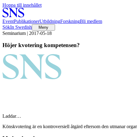
Hoppa till innehållet
Event
Publikationer
Utbildning
Forskning
Bli medlem
Sök
In Swedish
Meny
Seminarium | 2017-05-18
Höjer kvotering kompetensen?
Laddar…
Könskvotering är en kontroversiell åtgärd eftersom den utmanar organ