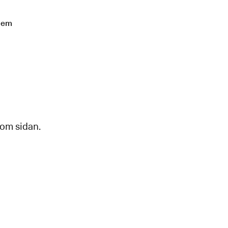
lem
 om sidan.