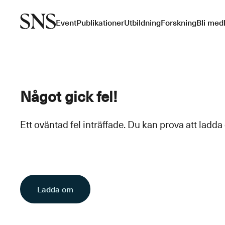
Event
Publikationer
Utbildning
Forskning
Bli med
Något gick fel!
Ett oväntad fel inträffade. Du kan prova att ladda
Ladda om