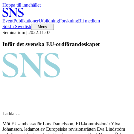
Hoppa till innehållet
Event
Publikationer
Utbildning
Forskning
Bli medlem
Sök
In Swedish
Meny
Seminarium | 2022-11-07
Inför det svenska EU-ordförandeskapet
Laddar…
Möt EU-ambassadör Lars Danielsson, EU-kommissionär Ylva
Johansson, ledamot av Europeiska revisionsrätten Eva Lindström