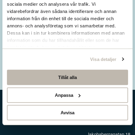
Missa inget från SNS.
sociala medier och analysera vår trafik. Vi
vidarebefordrar även sådana identifierare och annan
Prenumerera på vårt nyhetsbrev
information från din enhet till de sociala medier och
annons- och analysföretag som vi samarbetar med.
Ta del av våra senaste nyheter. Få nya
Dessa kan i sin tur kombinera informationen med annan
insikter och håll dig uppdaterad om viktiga
information som du har tillhandahållit eller som de har
samhällsfrågor.
samlat in när du har använt deras tjänster.
Visa detaljer
Prenumerera här
Tillåt alla
Anpassa
Avvisa
Jakobsbergsgatan 18