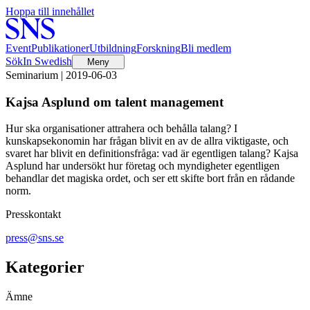
Hoppa till innehållet
Event
Publikationer
Utbildning
Forskning
Bli medlem
Sök
In Swedish
Meny
Seminarium | 2019-06-03
Kajsa Asplund om talent management
Hur ska organisationer attrahera och behålla talang? I
kunskapsekonomin har frågan blivit en av de allra viktigaste, och
svaret har blivit en definitionsfråga: vad är egentligen talang? Kajsa
Asplund har undersökt hur företag och myndigheter egentligen
behandlar det magiska ordet, och ser ett skifte bort från en rådande
norm.
Presskontakt
press@sns.se
Kategorier
Ämne