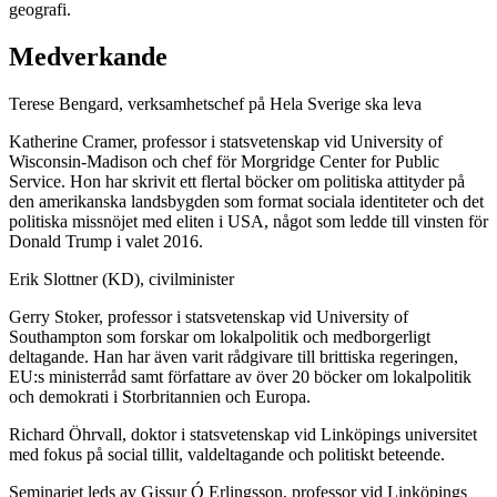
geografi.
Medverkande
Terese Bengard, verksamhetschef på Hela Sverige ska leva
Katherine Cramer, professor i statsvetenskap vid University of
Wisconsin-Madison och chef för Morgridge Center for Public
Service. Hon har skrivit ett flertal böcker om politiska attityder på
den amerikanska landsbygden som format sociala identiteter och det
politiska missnöjet med eliten i USA, något som ledde till vinsten för
Donald Trump i valet 2016.
Erik Slottner (KD), civilminister
Gerry Stoker, professor i statsvetenskap vid University of
Southampton som forskar om lokalpolitik och medborgerligt
deltagande. Han har även varit rådgivare till brittiska regeringen,
EU:s ministerråd samt författare av över 20 böcker om lokalpolitik
och demokrati i Storbritannien och Europa.
Richard Öhrvall, doktor i statsvetenskap vid Linköpings universitet
med fokus på social tillit, valdeltagande och politiskt beteende.
Seminariet leds av Gissur Ó Erlingsson, professor vid Linköpings