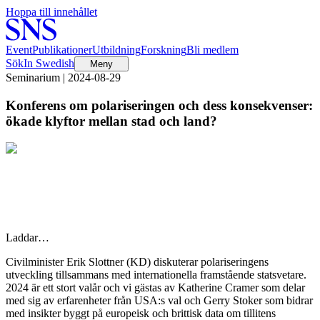
Hoppa till innehållet
Event
Publikationer
Utbildning
Forskning
Bli medlem
Sök
In Swedish
Meny
Seminarium | 2024-08-29
Konferens om polariseringen och dess konsekvenser:
ökade klyftor mellan stad och land?
Laddar…
Civilminister Erik Slottner (KD) diskuterar polariseringens
utveckling tillsammans med internationella framstående statsvetare.
2024 är ett stort valår och vi gästas av Katherine Cramer som delar
med sig av erfarenheter från USA:s val och Gerry Stoker som bidrar
med insikter byggt på europeisk och brittisk data om tillitens