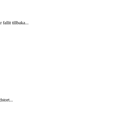
allit tillbaka...
stort...