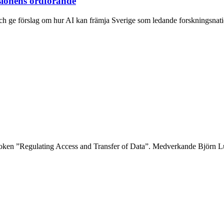
ionens ordförande
h ge förslag om hur AI kan främja Sverige som ledande forskningsnatio
boken ”Regulating Access and Transfer of Data”. Medverkande Björn Lund