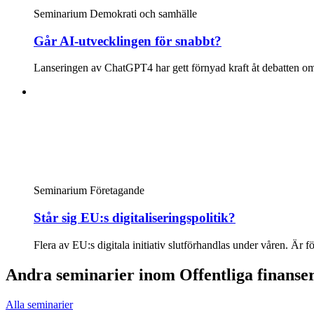
Seminarium
Demokrati och samhälle
Går AI-utvecklingen för snabbt?
Lanseringen av ChatGPT4 har gett förnyad kraft åt debatten om ri
Seminarium
Företagande
Står sig EU:s digitaliseringspolitik?
Flera av EU:s digitala initiativ slutförhandlas under våren. Är f
Andra seminarier inom Offentliga finanse
Alla seminarier