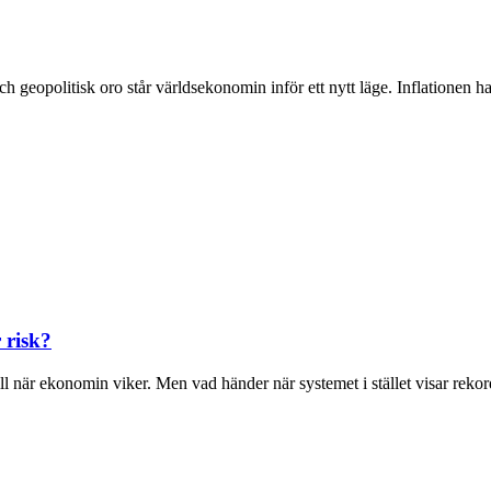
 geopolitisk oro står världsekonomin inför ett nytt läge. Inflationen har f
 risk?
 när ekonomin viker. Men vad händer när systemet i stället visar rekord