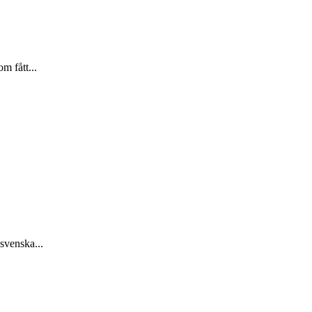
m fått...
 svenska...