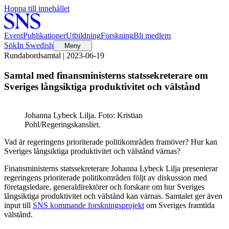
Hoppa till innehållet
Event
Publikationer
Utbildning
Forskning
Bli medlem
Sök
In Swedish
Meny
Rundabordsamtal | 2023-06-19
Samtal med finansministerns statssekreterare om
Sveriges långsiktiga produktivitet och välstånd
Johanna Lybeck Lilja. Foto: Kristian
Pohl/Regeringskansliet.
Vad är regeringens prioriterade politikområden framöver? Hur kan
Sveriges långsiktiga produktivitet och välstånd värnas?
Finansministerns statssekreterare Johanna Lybeck Lilja presenterar
regeringens prioriterade politikområden följt av diskussion med
företagsledare, generaldirektörer och forskare om hur Sveriges
långsiktiga produktivitet och välstånd kan värnas. Samtalet ger även
input till
SNS kommande forskningsprojekt
om Sveriges framtida
välstånd.