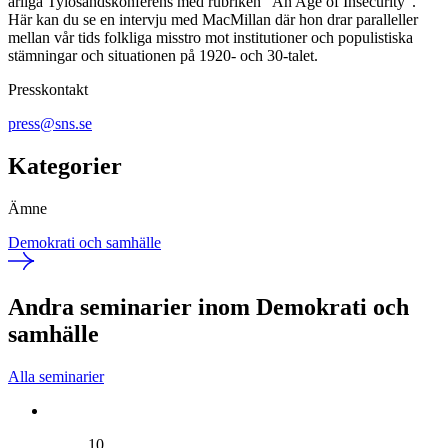
årliga Tylösandskonferens med rubriken ”An Age of Insecurity”.
Här kan du se en intervju med MacMillan där hon drar paralleller
mellan vår tids folkliga misstro mot institutioner och populistiska
stämningar och situationen på 1920- och 30-talet.
Presskontakt
press@sns.se
Kategorier
Ämne
Demokrati och samhälle
Andra seminarier inom Demokrati och
samhälle
Alla seminarier
10