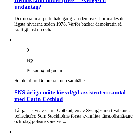
Demokratin under press – Sverige ett
undantag?
Demokratin är på tillbakagång världen över. I år mättes de
lägsta nivåerna sedan 1978. Varför backar demokratin så
kraftigt just nu och...
9
sep
Personlig inbjudan
Seminarium
Demokrati och samhälle
SNS årliga möte för vd/gd-assistenter: samtal
med Carin Götblad
I år gästas vi av Carin Götblad, en av Sveriges mest välkända
polischefer. Som Stockholms första kvinnliga länspolismästare
och idag polismästare vid...