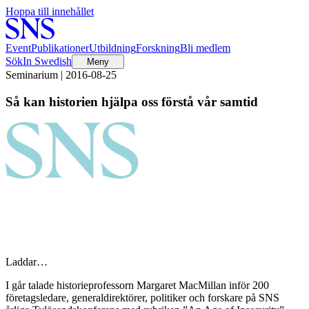
Hoppa till innehållet
Event
Publikationer
Utbildning
Forskning
Bli medlem
Sök
In Swedish
Meny
Seminarium | 2016-08-25
Så kan historien hjälpa oss förstå vår samtid
Laddar…
I går talade historieprofessorn Margaret MacMillan inför 200
företagsledare, generaldirektörer, politiker och forskare på SNS